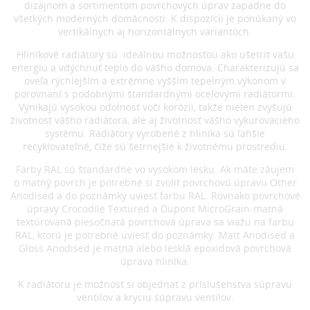
dizajnom a sortimentom povrchových úprav zapadne do
všetkých moderných domácnosti. K dispozícii je ponúkaný vo
vertikálnych aj horizontálnych variantoch.
Hliníkové radiátory sú ideálnou možnosťou ako ušetriť vašu
energiu a vdýchnuť teplo do vášho domova. Charakterizujú sa
oveľa rýchlejším a extrémne vyšším tepelným výkonom v
porovnaní s podobnými štandardnými oceľovými radiátormi.
Vynikajú vysokou odolnosť voči korózii, takže nielen zvyšujú
životnosť vášho radiátora, ale aj životnosť vášho vykurovacieho
systému. Radiátory vyrobené z hliníka sú ľahšie
recyklovateľné, čiže sú šetrnejšie k životnému prostrediu.
Farby RAL sú štandardne vo vysokom lesku. Ak máte záujem
o matný povrch je potrebné si zvoliť povrchovú úpravu Other
Anodised a do poznámky uviesť farbu RAL. Rovnako povrchové
úpravy Crocodile Textured a Dupont MicroGrain-matná
textúrovaná piesočnatá povrchová úprava sa viažu na farbu
RAL, ktorú je potrebné uviesť do poznámky. Matt Anodised a
Gloss Anodised je matná alebo lesklá epoxidová povrchová
úprava hliníka.
K radiátoru je možnosť si objednať z príslušenstva súpravu
ventilov a kryciu súpravu ventilov.