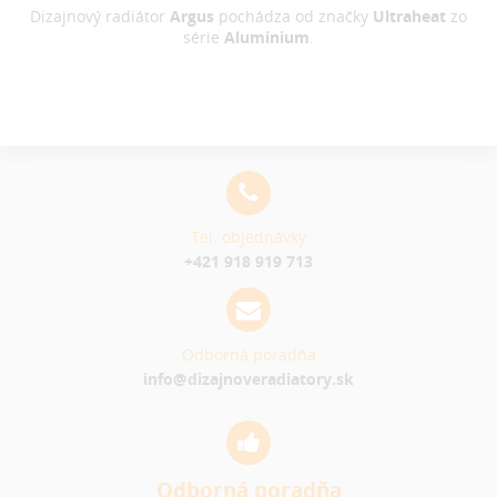
Dizajnový radiátor
Argus
pochádza od značky
Ultraheat
zo
série
Aluminium
.
Tel. objednávky
+421 918 919 713
Odborná poradňa
info@dizajnoveradiatory.sk
Odborná poradňa