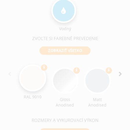
Vodný
ZVOĽTE SI FAREBNÉ PREVEDENIE
ZOBRAZIŤ VŠETKO
Croc
Text
RAL 9010
Gloss
Matt
Anodised
Anodised
ROZMERY A VYKUROVACÍ VÝKON