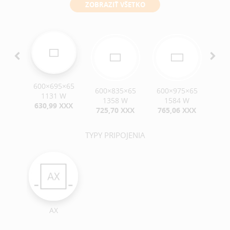
ZOBRAZIŤ VŠETKO
600×695×65
5×65
600×835×65
600×975×65
600
1131 W
W
1358 W
1584 W
630,99 XXX
 XXX
725,70 XXX
765,06 XXX
79
TYPY PRIPOJENIA
AX