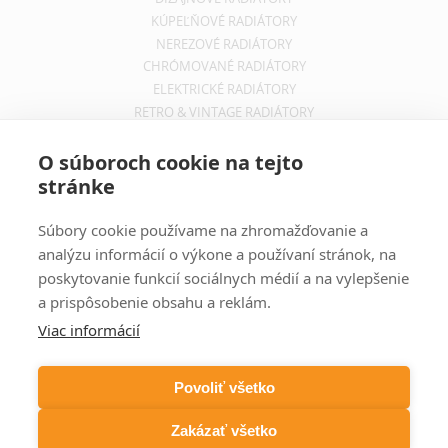
KÚPEĽŇOVÉ RADIÁTORY
NEREZOVÉ RADIÁTORY
CHRÓMOVANÉ RADIÁTORY
ELEKTRICKÉ RADIÁTORY
RETRO & VINTAGE RADIÁTORY
INFORMÁCIE
O súboroch cookie na tejto
stránke
OBCHODNÉ PODMIENKY
REKLAMAČNÝ PORIADOK
Súbory cookie používame na zhromažďovanie a
INFORMÁCIE O DOPRAVE
analýzu informácií o výkone a používaní stránok, na
OCHRANA SÚKROMIA
poskytovanie funkcií sociálnych médií a na vylepšenie
a prispôsobenie obsahu a reklám.
ODBER NOVINIEK
Viac informácií
Zadajte svoju e-mailovú adresu a budete vždy informovaný o
aktuálnych akciách, novinkách a zľavách z našej ponuky dizajnových
Povoliť všetko
radiátorov.
Zakázať všetko