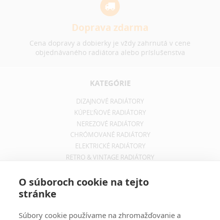
Doprava zdarma
Cena dopravy a dobierky je vždy zahrnutá v cene
objednávaného radiátora alebo príslušenstva
KATEGÓRIE
DIZAJNOVÉ RADIÁTORY
KÚPEĽŇOVÉ RADIÁTORY
NEREZOVÉ RADIÁTORY
CHRÓMOVANÉ RADIÁTORY
ELEKTRICKÉ RADIÁTORY
RETRO & VINTAGE RADIÁTORY
INFORMÁCIE
O súboroch cookie na tejto
stránke
OBCHODNÉ PODMIENKY
REKLAMAČNÝ PORIADOK
Súbory cookie používame na zhromažďovanie a
INFORMÁCIE O DOPRAVE