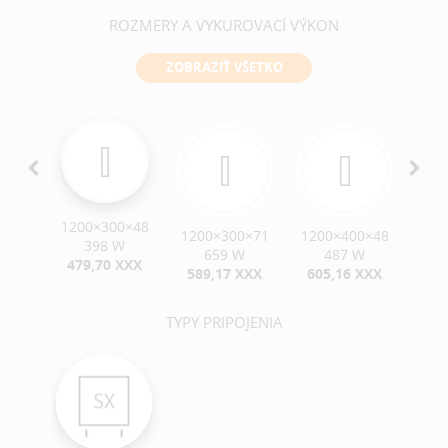
ROZMERY A VYKUROVACÍ VÝKON
ZOBRAZIŤ VŠETKO
1200×300×48
0×71
1200×300×71
1200×400×48
120
398 W
W
659 W
487 W
479,70 XXX
XXX
589,17 XXX
605,16 XXX
73
TYPY PRIPOJENIA