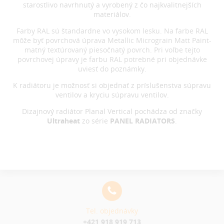
starostlivo navrhnutý a vyrobený z čo najkvalitnejších
materiálov.
Farby RAL sú štandardne vo vysokom lesku. Na farbe RAL
môže byť povrchová úprava Metallic Micrograin Matt Paint-
matný textúrovaný piesočnatý povrch. Pri voľbe tejto
povrchovej úpravy je farbu RAL potrebné pri objednávke
uviesť do poznámky.
K radiátoru je možnosť si objednať z príslušenstva súpravu
ventilov a kryciu súpravu ventilov.
Dizajnový radiátor Planal Vertical pochádza od značky
Ultraheat
zo série
PANEL RADIATORS
.
Tel. objednávky
+421 918 919 713