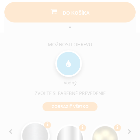
DO KOŠÍKA
MOŽNOSTI OHREVU
Vodný
ZVOĽTE SI FAREBNÉ PREVEDENIE
ZOBRAZIŤ VŠETKO
Ant
Bro