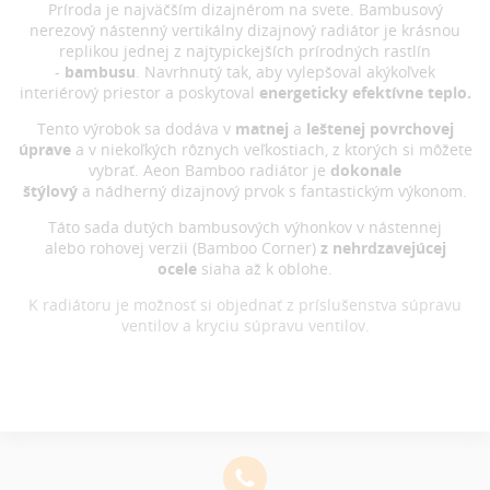
Príroda je najväčším dizajnérom na svete. Bambusový
nerezový nástenný vertikálny dizajnový radiátor je krásnou
replikou jednej z najtypickejších prírodných rastlín
-
bambusu
. Navrhnutý tak, aby vylepšoval akýkoľvek
interiérový priestor a poskytoval
energeticky efektívne teplo.
Tento výrobok sa dodáva v
matnej
a
leštenej povrchovej
úprave
a v niekoľkých rôznych veľkostiach, z ktorých si môžete
vybrať. Aeon Bamboo radiátor je
dokonale
štýlový
a nádherný dizajnový prvok s fantastickým výkonom.
Táto sada dutých bambusových výhonkov v nástennej
alebo rohovej verzii (Bamboo Corner)
z nehrdzavejúcej
ocele
siaha až k oblohe.
K radiátoru je možnosť si objednať z príslušenstva súpravu
ventilov a kryciu súpravu ventilov.