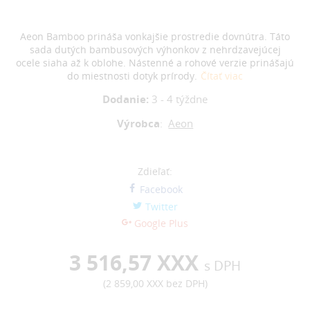
Aeon Bamboo prináša vonkajšie prostredie dovnútra. Táto
sada dutých bambusových výhonkov z nehrdzavejúcej
ocele
siaha až k oblohe. Nástenné a rohové verzie prinášajú
do miestnosti dotyk prírody.
Čítať viac
Dodanie:
3 - 4 týždne
Výrobca
:
Aeon
Zdieľať:
Facebook
Twitter
Google Plus
3 516,57 XXX
s DPH
(
2 859,00 XXX
bez DPH)