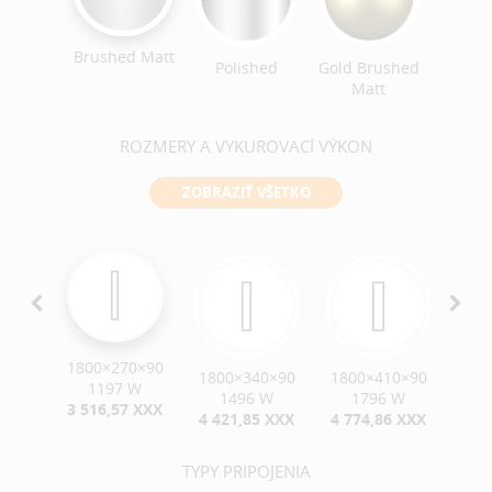
Brushe
Brushed Matt
ack
Polished
Gold Brushed
ished
Matt
ROZMERY A VYKUROVACÍ VÝKON
ZOBRAZIŤ VŠETKO
1800×270×90
0×90
1800×340×90
1800×410×90
180
1197 W
W
1496 W
1796 W
3 516,57 XXX
 XXX
4 421,85 XXX
4 774,86 XXX
6 0
TYPY PRIPOJENIA