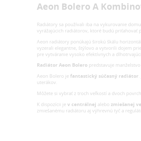
Aeon Bolero A Kombin
Radiátory sa používali iba na vykurovanie domu a
vyrážajúcich radiátorov, ktoré budú priťahovať 
Aeon radiátory ponúkajú širokú škálu horizontá
vyzerali elegantne, štýlovo a vytvorili dojem p
pre vytváranie vysoko efektívnych a dlhotrvajúc
Radiátor Aeon Bolero
predstavuje manželstvo 
Aeon Bolero je
fantastický súčasný radiátor
.
uterákov.
Môžete si vybrať z troch veľkostí a dvoch povrc
K dispozícii je
v centrálnej
alebo
zmiešanej ve
zmiešanému radiátoru aj výhrevnú tyč a regulát