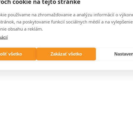
och cookie na tejto stránke
kie používame na zhromažďovanie a analýzu informácií o výkon
stránok, na poskytovanie funkcií sociálnych médií a na vylepšenie
nie obsahu a reklám.
ácií
ZX8
1500×300×150
1419 W
3 178,32 XXX
oliť všetko
Zakázať všetko
Nastaven