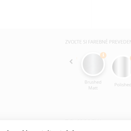
ZVOĽTE SI FAREBNÉ PREVEDE
Brushed
Black
Black
Polishe
Matt
Brushed
Polished
Matt
TYPY PRIPOJENIA