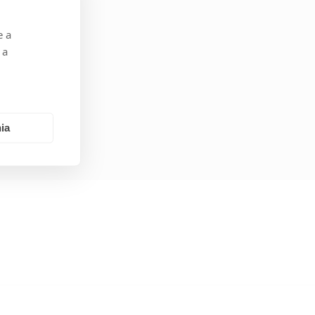
e a
 a
ZX1
ia