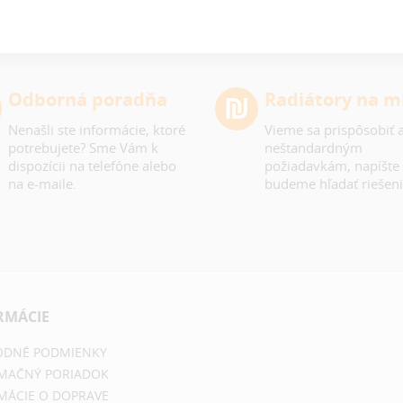
Odborná poradňa
Radiátory na m
Nenašli ste informácie, ktoré
Vieme sa prispôsobiť a
potrebujete? Sme Vám k
neštandardným
dispozícii na telefóne alebo
požiadavkám, napíšte
na e-maile.
budeme hľadať riešeni
RMÁCIE
DNÉ PODMIENKY
MAČNÝ PORIADOK
MÁCIE O DOPRAVE