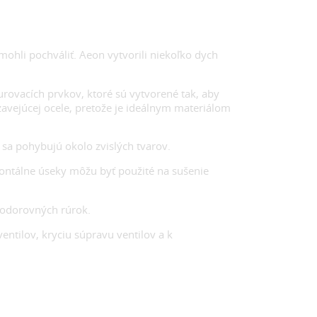
 mohli pochváliť. Aeon vytvorili niekoľko dych
rovacích prvkov, ktoré sú vytvorené tak, aby
zavejúcej ocele, pretože je ideálnym materiálom
sa pohybujú okolo zvislých tvarov.
zontálne úseky môžu byť použité na sušenie
 vodorovných rúrok.
ventilov, kryciu súpravu ventilov a k