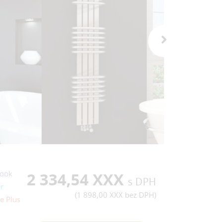
ook
2 334,54 XXX
s DPH
r
(
1 898,00 XXX
bez DPH)
e Plus