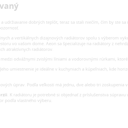
ovaný
 udržiavanie dobrých teplôt, teraz sa stali niečím, čím by ste sa
pozornosť.
lnych a vertikálnych dizajnových radiátorov spolu s výberom vyku
riestoru vo vašom dome. Aeon sa špecializuje na radiátory z nehrd
ich atraktívnych radiátorov.
medzi odvážnymi zvislými líniami a vodorovnými rúrkami, ktoré 
 Jeho umiestnenie je ideálne v kuchyniach a kúpeľniach, kde hori
hových úprav. Podľa veľkosti má jednu, dve alebo tri zoskupenia
rzii
. K radiátoru je potrebné si objednať z príslušenstva súpravu 
or podľa vlastného výberu.