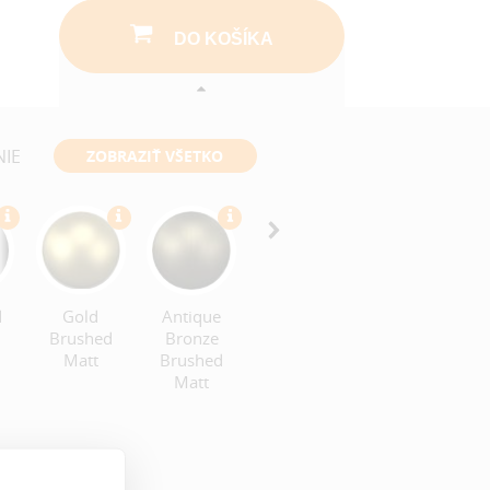
DO KOŠÍKA
NIE
ZOBRAZIŤ VŠETKO
Copper
Bronze
Brushed
Brushed
Matt
Matt
d
Gold
Antique
Brushed
Bronze
Matt
Brushed
Matt