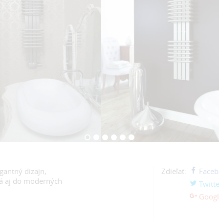
egantný dizajn,
Zdieľať:
Faceb
dá aj do moderných
Twitte
Googl