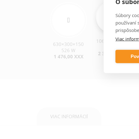
O súbor
Súbory coo
používaní 
prispôsobe
Viac inform
1060×300×150
630×300×150
971 W
526 W
2 334,54 XXX
1 476,00 XXX
Pov
VIAC INFORMÁCIÍ