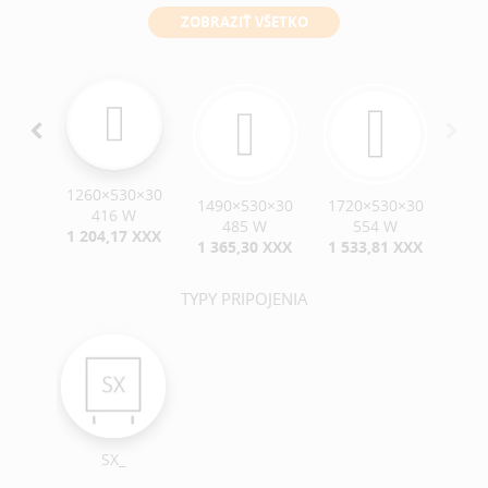
ZOBRAZIŤ VŠETKO
1260×530×30
0×30
1490×530×30
1720×530×30
416 W
W
485 W
554 W
1 204,17 XXX
 XXX
1 365,30 XXX
1 533,81 XXX
TYPY PRIPOJENIA
SX_