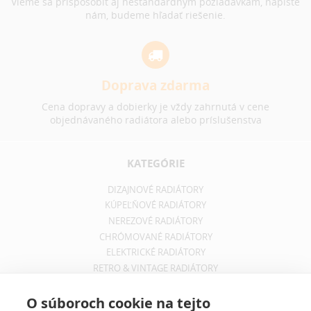
Vieme sa prispôsobiť aj neštandardným požiadavkám, napíšte
nám, budeme hľadať riešenie.
Doprava zdarma
Cena dopravy a dobierky je vždy zahrnutá v cene
objednávaného radiátora alebo príslušenstva
KATEGÓRIE
DIZAJNOVÉ RADIÁTORY
KÚPEĽŇOVÉ RADIÁTORY
NEREZOVÉ RADIÁTORY
CHRÓMOVANÉ RADIÁTORY
ELEKTRICKÉ RADIÁTORY
RETRO & VINTAGE RADIÁTORY
INFORMÁCIE
O súboroch cookie na tejto