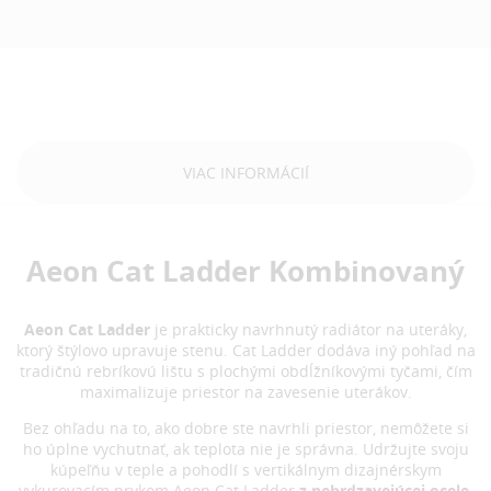
VIAC INFORMÁCIÍ
Aeon Cat Ladder Kombinovaný
Aeon Cat Ladder
je prakticky navrhnutý radiátor na uteráky,
ktorý štýlovo upravuje stenu. Cat Ladder dodáva iný pohľad na
tradičnú rebríkovú lištu s plochými obdĺžníkovými tyčami, čím
maximalizuje priestor na zavesenie uterákov.
Bez ohľadu na to, ako dobre ste navrhli priestor, nemôžete si
ho úplne vychutnať, ak teplota nie je správna. Udržujte svoju
kúpeľňu v teple a pohodlí s vertikálnym dizajnérskym
vykurovacím prvkom Aeon Cat Ladder
z nehrdzavejúcej ocele
.