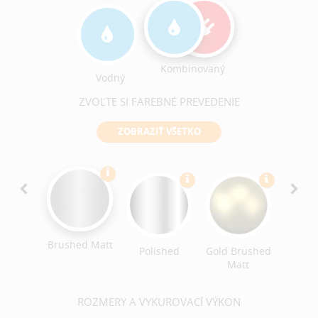
Kombinovaný
Vodný
ZVOĽTE SI FAREBNÉ PREVEDENIE
ZOBRAZIŤ VŠETKO
Ant
Bro
Brushe
Brushed Matt
ack
Polished
Gold Brushed
ished
Matt
ROZMERY A VYKUROVACÍ VÝKON