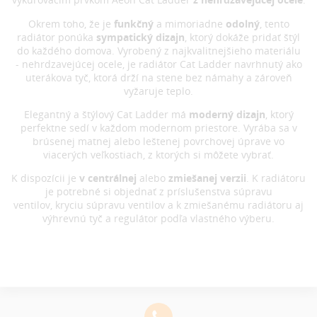
Okrem toho, že je
funkčný
a mimoriadne
odolný
, tento
radiátor ponúka
sympatický dizajn
, ktorý dokáže pridať štýl
do každého domova. Vyrobený z najkvalitnejšieho materiálu
- nehrdzavejúcej ocele, je radiátor Cat Ladder navrhnutý ako
uterákova tyč, ktorá drží na stene bez námahy a zároveň
vyžaruje teplo.
Elegantný a štýlový Cat Ladder má
moderný dizajn
, ktorý
perfektne sedí v každom modernom priestore. Vyrába sa v
brúsenej matnej alebo leštenej povrchovej úprave vo
viacerých veľkostiach, z ktorých si môžete vybrať.
K dispozícii je
v centrálnej
alebo
zmiešanej verzii
. K radiátoru
je potrebné si objednať z príslušenstva súpravu
ventilov, kryciu súpravu ventilov a k zmiešanému radiátoru aj
výhrevnú tyč a regulátor podľa vlastného výberu.