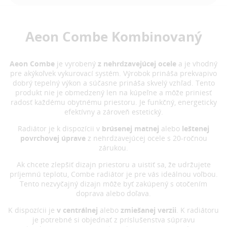
Aeon Combe Kombinovaný
Aeon Combe
je vyrobený
z nehrdzavejúcej ocele
a je vhodný
pre akýkoľvek vykurovací systém. Výrobok prináša prekvapivo
dobrý tepelný výkon a súčasne prináša skvelý vzhľad. Tento
produkt nie je obmedzený len na kúpeľne a môže priniesť
radosť každému obytnému priestoru. Je funkčný, energeticky
efektívny a zároveň estetický.
Radiátor je k dispozícii v
brúsenej matnej
alebo
leštenej
povrchovej úprave
z nehrdzavejúcej ocele s 20-ročnou
zárukou.
Ak chcete zlepšiť dizajn priestoru a uistiť sa, že udržujete
príjemnú teplotu, Combe radiátor je pre vás ideálnou voľbou.
Tento nezvyčajný dizajn môže byť zakúpený s otočením
doprava alebo doľava.
K dispozícii je
v centrálnej
alebo
zmiešanej verzii
. K radiátoru
je potrebné si objednať z príslušenstva súpravu