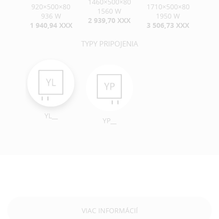
1460×500×80
920×500×80
1710×500×80
1560 W
936 W
1950 W
2 939,70 XXX
1 940,94 XXX
3 506,73 XXX
TYPY PRIPOJENIA
YL__
YP__
VIAC INFORMÁCIÍ