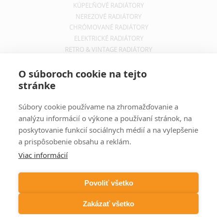
KÚPEĽŇOVÉ RADIÁTORY
NEREZOVÉ RADIÁTORY
CHRÓMOVANÉ RADIÁTORY
ELEKTRICKÉ RADIÁTORY
RETRO & VINTAGE RADIÁTORY
INFORMÁCIE
O súboroch cookie na tejto
stránke
OBCHODNÉ PODMIENKY
REKLAMAČNÝ PORIADOK
Súbory cookie používame na zhromažďovanie a
INFORMÁCIE O DOPRAVE
analýzu informácií o výkone a používaní stránok, na
OCHRANA SÚKROMIA
poskytovanie funkcií sociálnych médií a na vylepšenie
a prispôsobenie obsahu a reklám.
ODBER NOVINIEK
Viac informácií
Zadajte svoju e-mailovú adresu a budete vždy informovaný o
aktuálnych akciách, novinkách a zľavách z našej ponuky dizajnových
Povoliť všetko
radiátorov.
Zakázať všetko