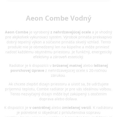
Aeon Combe Vodný
Aeon Combe
je vyrobený
z nehrdzavejúcej ocele
a je vhodný
pre akýkoľvek vykurovací systém. Výrobok prináša prekvapivo
dobrý tepelný výkon a súčasne prináša skvelý vzhľad. Tento
produkt nie je obmedzený len na kúpeľne a môže priniesť
radosť každému obytnému priestoru. Je funkčný, energeticky
efektívny a zároveň estetický.
Radiátor je k dispozícii v
brúsenej matnej
alebo
leštenej
povrchovej úprave
z nehrdzavejúcej ocele s 20-ročnou
zárukou.
Ak chcete zlepšiť dizajn priestoru a uistiť sa, že udržujete
príjemnú teplotu, Combe radiátor je pre vás ideálnou voľbou.
Tento nezvyčajný dizajn môže byť zakúpený s otočením
doprava alebo doľava.
K dispozícii je
v centrálnej
alebo
zmiešanej verzii
. K radiátoru
je potrebné si objednať z príslušenstva súpravu