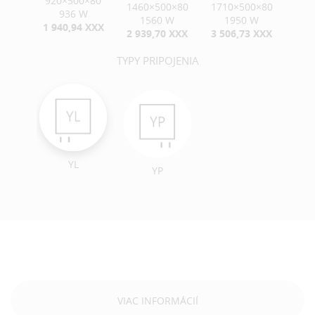
920×500×80
1460×500×80
1710×500×80
936 W
1560 W
1950 W
1 940,94 XXX
2 939,70 XXX
3 506,73 XXX
TYPY PRIPOJENIA
YL
YP
VIAC INFORMÁCIÍ