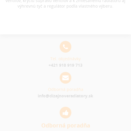
ventilov, kryciu súpravu ventilov a k zmiešanému radiátoru aj
výhrevnú tyč a regulátor podľa vlastného výberu.
Tel. objednávky
+421 918 919 713
Odborná poradňa
info@dizajnoveradiatory.sk
Odborná poradňa