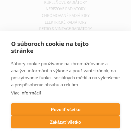
KÚPEĽŇOVÉ RADIÁTORY
NEREZOVÉ RADIÁTORY
CHRÓMOVANÉ RADIÁTORY
ELEKTRICKÉ RADIÁTORY
RETRO & VINTAGE RADIÁTORY
INFORMÁCIE
O súboroch cookie na tejto
stránke
OBCHODNÉ PODMIENKY
REKLAMAČNÝ PORIADOK
Súbory cookie používame na zhromažďovanie a
INFORMÁCIE O DOPRAVE
analýzu informácií o výkone a používaní stránok, na
OCHRANA SÚKROMIA
poskytovanie funkcií sociálnych médií a na vylepšenie
a prispôsobenie obsahu a reklám.
ODBER NOVINIEK
Viac informácií
Zadajte svoju e-mailovú adresu a budete vždy informovaný o
aktuálnych akciách, novinkách a zľavách z našej ponuky dizajnových
Povoliť všetko
radiátorov.
Zakázať všetko