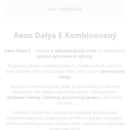
VIAC INFORMÁCIÍ
Aeon Dalya E Kombinovaný
Aeon Dalya E
- radiátor
z nehrdzavejúcej ocele
má fantastické
vysoké vykurovacie výkony
.
Elegantný dizajn radiátora Dalya E z kolekcie Aeon, zachytil
duté valcové rúrky v kubickom ráme, aby vytvoril
jednoduchý
dizajn
.
Dalya E z nehrdzavejúcej ocele, je jednoduchý a zároveň
elegantný, čím vytvára perfektný dojem. Dostupný je v
brúsenej matnej
a
leštenej povrchovej úprave
s 20-ročnou
zárukou
.
Niekoľko rozdielnych veľkostí pre celkovú všestrannosť,
šikovná kombinácia štvorcových profilov s dutými rúrkovými
stredmi umožňujú tento radiátor ľahko začleniť do akejkoľvek
dizajnovej témy.