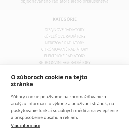
objednávaného radiátora alebo príslušenstva
KATEGÓRIE
DIZAJNOVÉ RADIÁTORY
KÚPEĽŇOVÉ RADIÁTORY
NEREZOVÉ RADIÁTORY
CHRÓMOVANÉ RADIÁTORY
ELEKTRICKÉ RADIÁTORY
RETRO & VINTAGE RADIÁTORY
INFORMÁCIE
O súboroch cookie na tejto
stránke
OBCHODNÉ PODMIENKY
REKLAMAČNÝ PORIADOK
Súbory cookie používame na zhromažďovanie a
INFORMÁCIE O DOPRAVE
analýzu informácií o výkone a používaní stránok, na
OCHRANA SÚKROMIA
poskytovanie funkcií sociálnych médií a na vylepšenie
a prispôsobenie obsahu a reklám.
ODBER NOVINIEK
Viac informácií