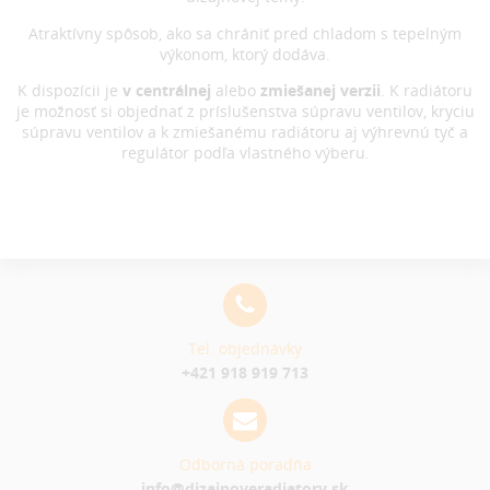
Atraktívny spôsob, ako sa chrániť pred chladom s tepelným
výkonom, ktorý dodáva.
K dispozícii je
v centrálnej
alebo
zmiešanej verzii
. K radiátoru
je možnosť si objednať z príslušenstva súpravu ventilov, kryciu
súpravu ventilov a k zmiešanému radiátoru aj výhrevnú tyč a
regulátor podľa vlastného výberu.
Tel. objednávky
+421 918 919 713
Odborná poradňa
info@dizajnoveradiatory.sk