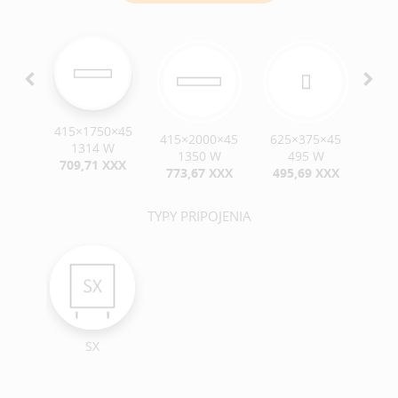
415×1750×45
0×45
415×2000×45
625×375×45
62
1314 W
 W
1350 W
495 W
709,71 XXX
XXX
773,67 XXX
495,69 XXX
52
TYPY PRIPOJENIA
SX