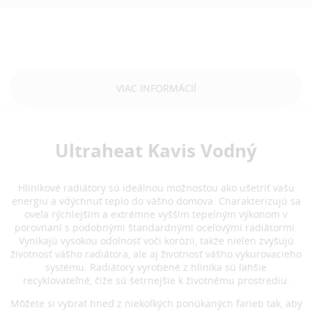
VIAC INFORMÁCIÍ
Ultraheat Kavis Vodný
Hliníkové radiátory sú ideálnou možnosťou ako ušetriť vašu
energiu a vdýchnuť teplo do vášho domova. Charakterizujú sa
oveľa rýchlejším a extrémne vyšším tepelným výkonom v
porovnaní s podobnými štandardnými oceľovými radiátormi.
Vynikajú vysokou odolnosť voči korózii, takže nielen zvyšujú
životnosť vášho radiátora, ale aj životnosť vášho vykurovacieho
systému. Radiátory vyrobené z hliníka sú ľahšie
recyklovateľné, čiže sú šetrnejšie k životnému prostrediu.
Môžete si vybrať hneď z niekoľkých ponúkaných farieb tak, aby