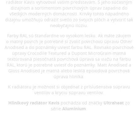
radiátor Kavis vyhovoval vašim predstavám. S jeho súčasným
dizajnom a sortimentom povrchových úprav zapadne do
všetkých moderných domácnosti. Krivky tohto nápadného
dizajnu umožňujú odraziť svetlo zo svojich plôch a vytvoriť tak
neobyčajnú ilúziu.
Farby RAL sú štandardne vo vysokom lesku. Ak máte záujem
o matný povrch je potrebné si zvoliť povrchovú úpravu Other
Anodised a do poznámky uviesť farbu RAL. Rovnako povrchové
úpravy Crocodile Textured a Dupont MicroGrain-matná
textúrovaná piesočnatá povrchová úprava sa viažu na farbu
RAL, ktorú je potrebné uviesť do poznámky. Matt Anodised a
Gloss Anodised je matná alebo lesklá epoxidová povrchová
úprava hliníka.
K radiátoru je možnosť si objednať z príslušenstva súpravu
ventilov a kryciu súpravu ventilov.
Hlinikový radiátor Kavis
pochádza od značky
Ultraheat
zo
série
Aluminium
.