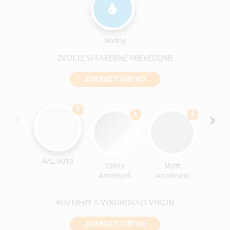
Vodný
ZVOĽTE SI FAREBNÉ PREVEDENIE
ZOBRAZIŤ VŠETKO
Croc
Text
RAL 9010
Gloss
Matt
Anodised
Anodised
ROZMERY A VYKUROVACÍ VÝKON
ZOBRAZIŤ VŠETKO