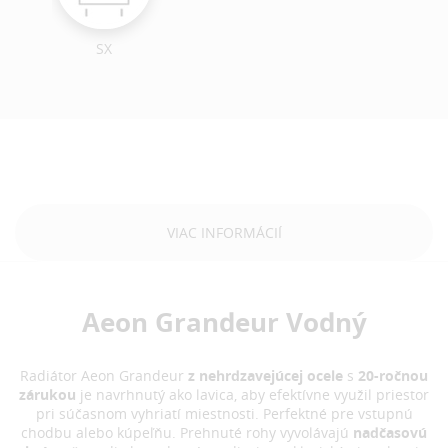
SX
VIAC INFORMÁCIÍ
Aeon Grandeur Vodný
Radiátor Aeon Grandeur
z nehrdzavejúcej ocele
s
20-ročnou
zárukou
je
navrhnutý ako lavica, aby efektívne využil priestor
pri súčasnom vyhriatí miestnosti. Perfektné pre vstupnú
chodbu alebo kúpeľňu. Prehnuté rohy vyvolávajú
nadčasovú