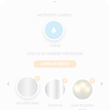
MOŽNOSTI OHREVU
Vodný
ZVOĽTE SI FAREBNÉ PREVEDENIE
ZOBRAZIŤ VŠETKO
Ant
Bro
Brushe
Brushed Matt
ack
Polished
Gold Brushed
ished
Matt