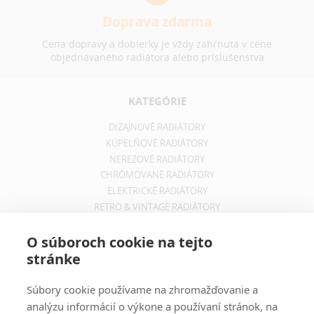
Doprava zdarma
Cena dopravy a dobierky je vždy zahrnutá v cene
objednávaného radiátora alebo príslušenstva
KATEGÓRIE
DIZAJNOVÉ RADIÁTORY
KÚPEĽŇOVÉ RADIÁTORY
NEREZOVÉ RADIÁTORY
CHRÓMOVANÉ RADIÁTORY
ELEKTRICKÉ RADIÁTORY
RETRO & VINTAGE RADIÁTORY
INFORMÁCIE
O súboroch cookie na tejto
stránke
OBCHODNÉ PODMIENKY
REKLAMAČNÝ PORIADOK
Súbory cookie používame na zhromažďovanie a
INFORMÁCIE O DOPRAVE
analýzu informácií o výkone a používaní stránok, na
OCHRANA SÚKROMIA