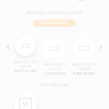
ROZMERY A VYKUROVACÍ VÝKON
ZOBRAZIŤ VŠETKO
660×1215×210
×210
660×1415×210
660×1715×210
660
1457 W
 W
1612 W
1845 W
4 977,81 XXX
 XXX
5 241,03 XXX
5 600,19 XXX
5 9
TYPY PRIPOJENIA