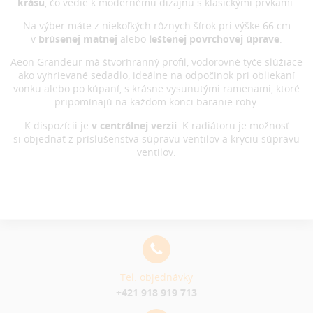
krásu
, čo vedie k modernému dizajnu s klasickými prvkami.
Na výber máte z niekoľkých rôznych šírok pri výške 66 cm
v
brúsenej matnej
alebo
leštenej povrchovej úprave
.
Aeon Grandeur má štvorhranný profil, vodorovné tyče slúžiace
ako vyhrievané sedadlo, ideálne na odpočinok pri obliekaní
vonku alebo po kúpaní, s krásne vysunutými ramenami, ktoré
pripomínajú na každom konci baranie rohy.
K dispozícii je
v centrálnej
verzii
. K radiátoru je možnosť
si objednať z príslušenstva súpravu ventilov a kryciu súpravu
ventilov.
Tel. objednávky
+421 918 919 713