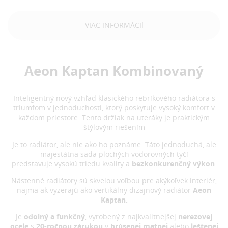
VIAC INFORMÁCIÍ
Aeon Kaptan Kombinovaný
Inteligentný nový vzhľad klasického rebríkového radiátora s
triumfom v jednoduchosti, ktorý poskytuje vysoký komfort v
každom priestore. Tento držiak na uteráky je praktickým
štýlovým riešením
Je to radiátor, ale nie ako ho poznáme. Táto jednoduchá, ale
majestátna sada plochých vodorovných tyčí
predstavuje vysokú triedu kvality a
bezkonkurenčný výkon
.
Nástenné radiátory sú skvelou voľbou pre akýkoľvek interiér,
najmä ak vyzerajú ako vertikálny dizajnový radiátor
Aeon
Kaptan.
Je
odolný a funkčný
, vyrobený z najkvalitnejšej
nerezovej
ocele
s
20-ročnou zárukou
v
brúsenej matnej
alebo
leštenej