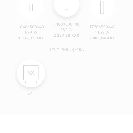
1400×500×40
1040×500×40
1760×500×40
932 W
699 W
1165 W
2 287,80 XXX
1 777,35 XXX
2 801,94 XXX
TYPY PRIPOJENIA
SX_