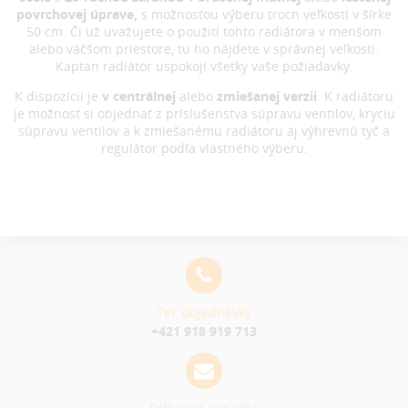
povrchovej úprave,
s možnosťou výberu troch veľkostí v šírke
50 cm. Či už uvažujete o použití tohto radiátora v menšom
alebo väčšom priestore, tu ho nájdete v správnej veľkosti.
Kaptan radiátor uspokojí všetky vaše požiadavky.
K dispozícii je
v centrálnej
alebo
zmiešanej verzii
. K radiátoru
je možnosť si objednať z príslušenstva súpravu ventilov, kryciu
súpravu ventilov a k zmiešanému radiátoru aj výhrevnú tyč a
regulátor podľa vlastného výberu.
Tel. objednávky
+421 918 919 713
Odborná poradňa