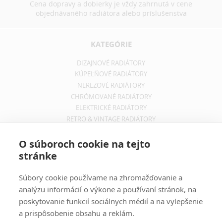
Cena dopravy a dobierky je vždy zahrnutá v cene
objednávaného radiátora alebo príslušenstva
KATEGÓRIE
DIZAJNOVÉ RADIÁTORY
KÚPEĽŇOVÉ RADIÁTORY
NEREZOVÉ RADIÁTORY
CHRÓMOVANÉ RADIÁTORY
ELEKTRICKÉ RADIÁTORY
RETRO & VINTAGE RADIÁTORY
INFORMÁCIE
O súboroch cookie na tejto
stránke
OBCHODNÉ PODMIENKY
REKLAMAČNÝ PORIADOK
Súbory cookie používame na zhromažďovanie a
INFORMÁCIE O DOPRAVE
analýzu informácií o výkone a používaní stránok, na
OCHRANA SÚKROMIA
poskytovanie funkcií sociálnych médií a na vylepšenie
a prispôsobenie obsahu a reklám.