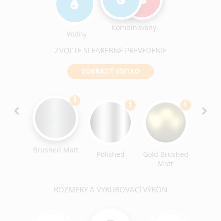
Kombinovaný
Vodný
ZVOĽTE SI FAREBNÉ PREVEDENIE
ZOBRAZIŤ VŠETKO
Ant
Bro
Brushe
Brushed Matt
ack
Polished
Gold Brushed
ished
Matt
ROZMERY A VYKUROVACÍ VÝKON