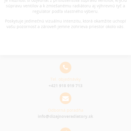
je možnosť si objednať z príslušenstva súpravu ventilov, kryciu
súpravu ventilov a k zmiešanému radiátoru aj výhrevnú tyč a
regulátor podľa vlastného výberu.
Poskytuje jedinečnú vizuálnu intenzitu, ktorá okamžite uchopí
vašu pozornosť a zároveň jemne zohrieva priestor okolo vás.
Tel. objednávky
+421 918 919 713
Odborná poradňa
info@dizajnoveradiatory.sk