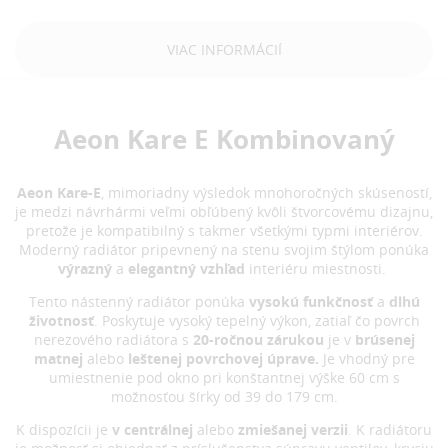
VIAC INFORMÁCIÍ
Aeon Kare E Kombinovaný
Aeon Kare-E
, mimoriadny výsledok mnohoročných skúseností,
je medzi návrhármi veľmi obľúbený kvôli štvorcovému dizajnu,
pretože je kompatibilný s takmer všetkými typmi interiérov.
Moderný radiátor pripevnený na stenu svojim štýlom ponúka
výrazný
a
elegantný vzhľad
interiéru miestnosti.
Tento nástenný radiátor ponúka
vysokú funkčnosť
a
dlhú
životnosť
. Poskytuje vysoký tepelný výkon, zatiaľ čo povrch
nerezového radiátora s
20-ročnou zárukou
je v
brúsenej
matnej
alebo
leštenej povrchovej úprave.
Je vhodný pre
umiestnenie pod okno pri konštantnej výške 60 cm s
možnosťou šírky od 39 do 179 cm.
K dispozícii je
v centrálnej
alebo
zmiešanej verzii
. K radiátoru