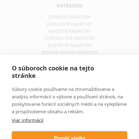
KATEGÓRIE
DIZAJNOVÉ RADIÁTORY
KÚPEĽŇOVÉ RADIÁTORY
NEREZOVÉ RADIÁTORY
CHRÓMOVANÉ RADIÁTORY
ELEKTRICKÉ RADIÁTORY
RETRO & VINTAGE RADIÁTORY
INFORMÁCIE
O súboroch cookie na tejto
stránke
OBCHODNÉ PODMIENKY
REKLAMAČNÝ PORIADOK
Súbory cookie používame na zhromažďovanie a
INFORMÁCIE O DOPRAVE
analýzu informácií o výkone a používaní stránok, na
OCHRANA SÚKROMIA
poskytovanie funkcií sociálnych médií a na vylepšenie
a prispôsobenie obsahu a reklám.
ODBER NOVINIEK
Viac informácií
Zadajte svoju e-mailovú adresu a budete vždy informovaný o
aktuálnych akciách, novinkách a zľavách z našej ponuky dizajnových
Povoliť všetko