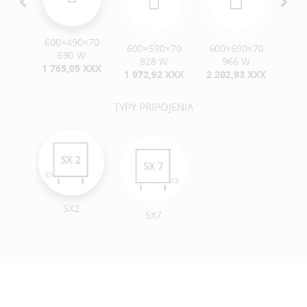
600×490×70
0×70
600×590×70
600×690×70
60
690 W
W
828 W
966 W
1 765,05 XXX
 XXX
1 972,92 XXX
2 202,93 XXX
2 4
TYPY PRIPOJENIA
SX2
SX7