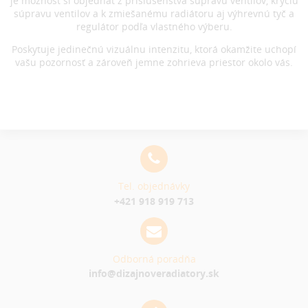
je možnosť si objednať z príslušenstva súpravu ventilov, kryciu
súpravu ventilov a k zmiešanému radiátoru aj výhrevnú tyč a
regulátor podľa vlastného výberu.
Poskytuje jedinečnú vizuálnu intenzitu, ktorá okamžite uchopí
vašu pozornosť a zároveň jemne zohrieva priestor okolo vás.
Tel. objednávky
+421 918 919 713
Odborná poradňa
info@dizajnoveradiatory.sk