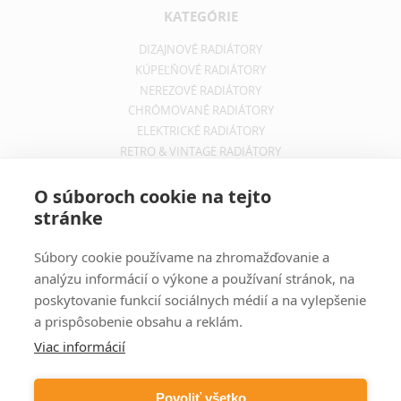
KATEGÓRIE
DIZAJNOVÉ RADIÁTORY
KÚPEĽŇOVÉ RADIÁTORY
NEREZOVÉ RADIÁTORY
CHRÓMOVANÉ RADIÁTORY
ELEKTRICKÉ RADIÁTORY
RETRO & VINTAGE RADIÁTORY
INFORMÁCIE
O súboroch cookie na tejto
stránke
OBCHODNÉ PODMIENKY
REKLAMAČNÝ PORIADOK
Súbory cookie používame na zhromažďovanie a
INFORMÁCIE O DOPRAVE
analýzu informácií o výkone a používaní stránok, na
OCHRANA SÚKROMIA
poskytovanie funkcií sociálnych médií a na vylepšenie
a prispôsobenie obsahu a reklám.
ODBER NOVINIEK
Viac informácií
Zadajte svoju e-mailovú adresu a budete vždy informovaný o
aktuálnych akciách, novinkách a zľavách z našej ponuky dizajnových
Povoliť všetko