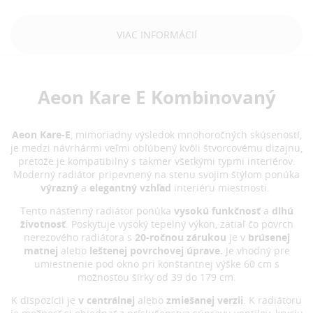
VIAC INFORMÁCIÍ
Aeon Kare E Kombinovaný
Aeon Kare-E
, mimoriadny výsledok mnohoročných skúseností,
je medzi návrhármi veľmi obľúbený kvôli štvorcovému dizajnu,
pretože je kompatibilný s takmer všetkými typmi interiérov.
Moderný radiátor pripevnený na stenu svojim štýlom ponúka
výrazný
a
elegantný vzhľad
interiéru miestnosti.
Tento nástenný radiátor ponúka
vysokú funkčnosť
a
dlhú
životnosť
. Poskytuje vysoký tepelný výkon, zatiaľ čo povrch
nerezového radiátora s
20-ročnou zárukou
je v
brúsenej
matnej
alebo
leštenej povrchovej úprave.
Je vhodný pre
umiestnenie pod okno pri konštantnej výške 60 cm s
možnosťou šírky od 39 do 179 cm.
K dispozícii je
v centrálnej
alebo
zmiešanej verzii
. K radiátoru