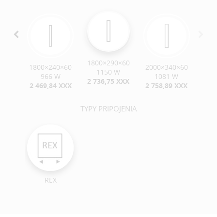
1800×290×60
0×60
1800×240×60
2000×340×60
1150 W
 W
966 W
1081 W
2 736,75 XXX
 XXX
2 469,84 XXX
2 758,89 XXX
TYPY PRIPOJENIA
REX