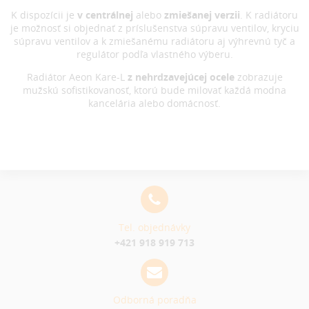
K dispozícii je
v centrálnej
alebo
zmiešanej verzii
. K radiátoru
je možnosť si objednať z príslušenstva súpravu ventilov, kryciu
súpravu ventilov a k zmiešanému radiátoru aj výhrevnú tyč a
regulátor podľa vlastného výberu.
Radiátor Aeon Kare-L
z nehrdzavejúcej ocele
zobrazuje
mužskú sofistikovanosť, ktorú bude milovať každá modna
kancelária alebo domácnosť.
Tel. objednávky
+421 918 919 713
Odborná poradňa