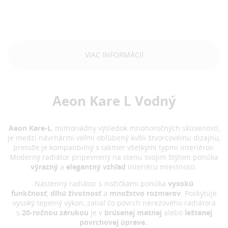
VIAC INFORMÁCIÍ
Aeon Kare L Vodný
Aeon Kare-L
, mimoriadny výsledok mnohoročných skúseností,
je medzi návrhármi veľmi obľúbený kvôli štvorcovému dizajnu,
pretože je kompatibilný s takmer všetkými typmi interiérov.
Moderný radiátor pripevnený na stenu svojim štýlom ponúka
výrazný
a
elegantný vzhľad
interiéru miestnosti.
Nástenný radiátor s nožičkami ponúka
vysokú
funkčnosť
,
dlhú životnosť
a
množstvo rozmerov
. Poskytuje
vysoký tepelný výkon, zatiaľ čo povrch nerezového radiátora
s
20-ročnou zárukou
je v
brúsenej matnej
alebo
leštenej
povrchovej úprave.