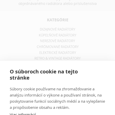
objednávaného radiátora alebo príslušenstva
KATEGÓRIE
DIZAJNOVÉ RADIÁTORY
KÚPEĽŇOVÉ RADIÁTORY
NEREZOVÉ RADIÁTORY
CHRÓMOVANÉ RADIÁTORY
ELEKTRICKÉ RADIÁTORY
RETRO & VINTAGE RADIÁTORY
INFORMÁCIE
O súboroch cookie na tejto
stránke
OBCHODNÉ PODMIENKY
REKLAMAČNÝ PORIADOK
Súbory cookie používame na zhromažďovanie a
INFORMÁCIE O DOPRAVE
analýzu informácií o výkone a používaní stránok, na
OCHRANA SÚKROMIA
poskytovanie funkcií sociálnych médií a na vylepšenie
a prispôsobenie obsahu a reklám.
ODBER NOVINIEK
Viac informácií