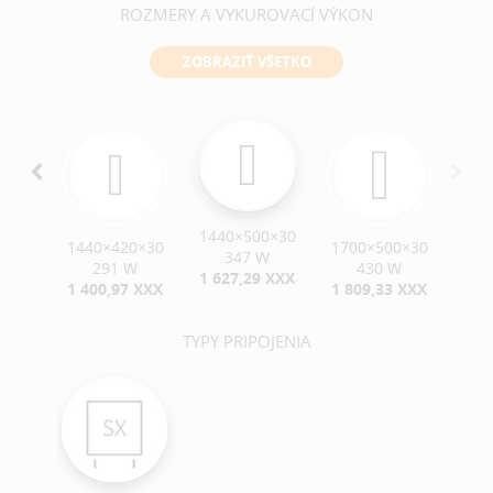
ROZMERY A VYKUROVACÍ VÝKON
ZOBRAZIŤ VŠETKO
1440×500×30
0×30
1440×420×30
1700×500×30
347 W
W
291 W
430 W
1 627,29 XXX
 XXX
1 400,97 XXX
1 809,33 XXX
TYPY PRIPOJENIA