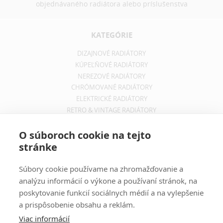
objednávaného radiátora alebo príslušenstva
KATEGÓRIE
DIZAJNOVÉ RADIÁTORY
KÚPEĽŇOVÉ RADIÁTORY
NEREZOVÉ RADIÁTORY
CHRÓMOVANÉ RADIÁTORY
ELEKTRICKÉ RADIÁTORY
RETRO & VINTAGE RADIÁTORY
INFORMÁCIE
O súboroch cookie na tejto
stránke
OBCHODNÉ PODMIENKY
REKLAMAČNÝ PORIADOK
Súbory cookie používame na zhromažďovanie a
INFORMÁCIE O DOPRAVE
analýzu informácií o výkone a používaní stránok, na
OCHRANA SÚKROMIA
poskytovanie funkcií sociálnych médií a na vylepšenie
a prispôsobenie obsahu a reklám.
ODBER NOVINIEK
Viac informácií