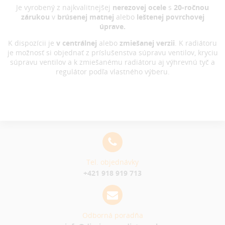
Je vyrobený z najkvalitnejšej
nerezovej ocele
s
20-ročnou
zárukou
v
brúsenej matnej
alebo
leštenej povrchovej
úprave.
K dispozícii je
v centrálnej
alebo
zmiešanej verzii
. K radiátoru
je možnosť si objednať z príslušenstva súpravu ventilov, kryciu
súpravu ventilov a k zmiešanému radiátoru aj výhrevnú tyč a
regulátor podľa vlastného výberu.
Tel. objednávky
+421 918 919 713
Odborná poradňa