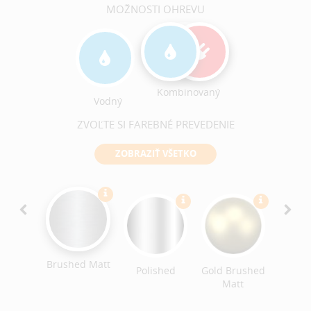
MOŽNOSTI OHREVU
Kombinovaný
Vodný
ZVOĽTE SI FAREBNÉ PREVEDENIE
ZOBRAZIŤ VŠETKO
Ant
Bro
Brushe
Brushed Matt
ack
Polished
Gold Brushed
ished
Matt