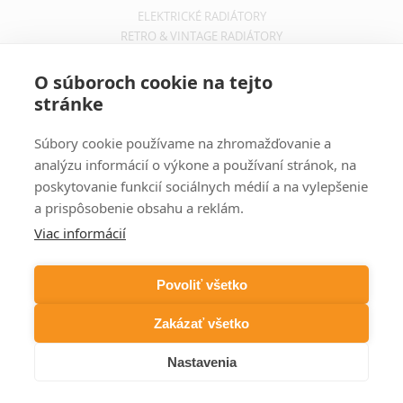
ELEKTRICKÉ RADIÁTORY
RETRO & VINTAGE RADIÁTORY
INFORMÁCIE
O súboroch cookie na tejto
stránke
OBCHODNÉ PODMIENKY
REKLAMAČNÝ PORIADOK
Súbory cookie používame na zhromažďovanie a
INFORMÁCIE O DOPRAVE
analýzu informácií o výkone a používaní stránok, na
OCHRANA SÚKROMIA
poskytovanie funkcií sociálnych médií a na vylepšenie
a prispôsobenie obsahu a reklám.
ODBER NOVINIEK
Viac informácií
Zadajte svoju e-mailovú adresu a budete vždy informovaný o
aktuálnych akciách, novinkách a zľavách z našej ponuky dizajnových
Povoliť všetko
radiátorov.
Zakázať všetko
Nastavenia
COPYRIGHT © DIZAJNOVÉ RADIÁTORY 2026 WEBSITE BY
FIRO DESIGN