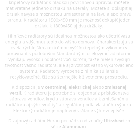
kúpeľňový radiátor s hladkou povrchovou úpravou môžete
mať vrátane jedného držiaku na uteráky. Môžete si dokúpiť aj
držiak navyše s možnosťou umiestnenia na ľavú alebo pravú
stranu. K radiátoru 1500x450 mm je možnosť dokúpiť jeden
držiak, k 1800x450 aj dva držiaky.
Hliníkové radiátory sú ideálnou možnosťou ako ušetriť vašu
energiu a vdýchnuť teplo do vášho domova. Charakterizujú sa
oveľa rýchlejším a extrémne vyšším tepelným výkonom v
porovnaní s podobnými štandardnými oceľovými radiátormi.
Vynikajú vysokou odolnosť voči korózii, takže nielen zvyšujú
životnosť vášho radiátora, ale aj životnosť vášho vykurovacieho
systému. Radiátory vyrobené z hliníka sú ľahšie
recyklovateľné, čiže sú šetrnejšie k životnému prostrediu.
K dispozícii je
v centrálnej, elektrickej
alebo
zmiešanej
verzii
. K radiátoru je potrebné si objednať z príslušenstva
súpravu ventilov, kryciu súpravu ventilov a k zmiešanému
radiátoru aj výhrevnú tyč a regulátor podľa vlastného výberu.
Elektrický radiátor je naplnený vrátane výhrevnej tyče.
Dizajnový radiátor Heran pochádza od značky
Ultraheat
zo
série
Aluminium
.