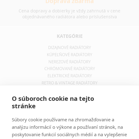
Doprava zdarma
Cena dopravy a dobierky je vždy zahrnutá v cene
objednávaného radiátora alebo príslušenstva
KATEGÓRIE
DIZAJNOVÉ RADIÁTORY
KÚPEĽŇOVÉ RADIÁTORY
NEREZOVÉ RADIÁTORY
CHRÓMOVANÉ RADIÁTORY
ELEKTRICKÉ RADIÁTORY
RETRO & VINTAGE RADIÁTORY
INFORMÁCIE
O súboroch cookie na tejto
stránke
OBCHODNÉ PODMIENKY
REKLAMAČNÝ PORIADOK
Súbory cookie používame na zhromažďovanie a
INFORMÁCIE O DOPRAVE
analýzu informácií o výkone a používaní stránok, na
OCHRANA SÚKROMIA
poskytovanie funkcií sociálnych médií a na vylepšenie