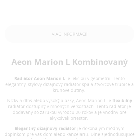
VIAC INFORMÁCIÍ
Aeon Marion L Kombinovaný
Radiátor Aeon Marion L
je lekciou v geometrii. Tento
elegantný, štýlový dizajnový radiátor spája štvorcové trubice a
kruhové dutiny.
Nízky a dlhý alebo vysoký a úzky, Aeon Marion L je
flexibilný
radiátor dostupný v mnohých veľkostiach. Tento radiátor je
dodávaný so zárukou výrobcu 20 rokov a je vhodný pre
akýkoľvek priestor.
Elegantný dizajnový radiátor
je dokonalým módnym
doplnkom pre váš dom alebo kanceláriu. Dlhé zjednodušujúce