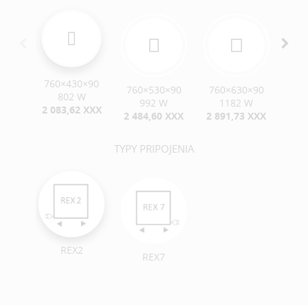
760×430×90
760×530×90
760×630×90
760
802 W
992 W
1182 W
1
2 083,62 XXX
2 484,60 XXX
2 891,73 XXX
3 2
TYPY PRIPOJENIA
REX2
REX7