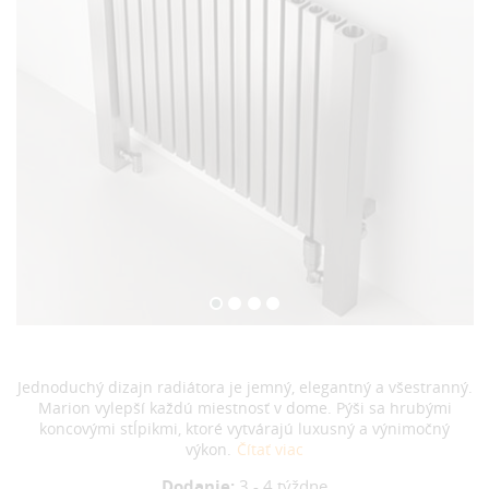
Jednoduchý dizajn radiátora je jemný, elegantný a všestranný.
Marion vylepší každú miestnosť v dome. Pýši sa hrubými
koncovými stĺpikmi, ktoré vytvárajú luxusný a výnimočný
výkon.
Čítať viac
Dodanie:
3 - 4 týždne