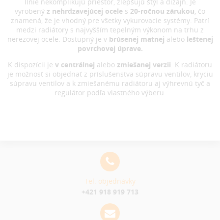
línie nekomplikujú priestor, zlepšujú štýl a dizajn. Je
vyrobený
z nehrdzavejúcej ocele
s
20-ročnou zárukou
, čo
znamená, že je vhodný pre všetky vykurovacie systémy. Patrí
medzi radiátory s najvyšším tepelným výkonom na trhu z
nerezovej ocele. Dostupný je v
brúsenej matnej
alebo
leštenej
povrchovej úprave.
K dispozícii je
v centrálnej
alebo
zmiešanej verzii
. K radiátoru
je možnosť si objednať z príslušenstva súpravu ventilov, kryciu
súpravu ventilov a k zmiešanému radiátoru aj výhrevnú tyč a
regulátor podľa vlastného výberu.
Tel. objednávky
+421 918 919 713