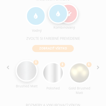
Kombinovaný
Vodný
ZVOĽTE SI FAREBNÉ PREVEDENIE
ZOBRAZIŤ VŠETKO
Ant
Bro
Brushe
Brushed Matt
ack
Polished
Gold Brushed
ished
Matt
ROZMERY A VYKUROVACÍ VÝKON