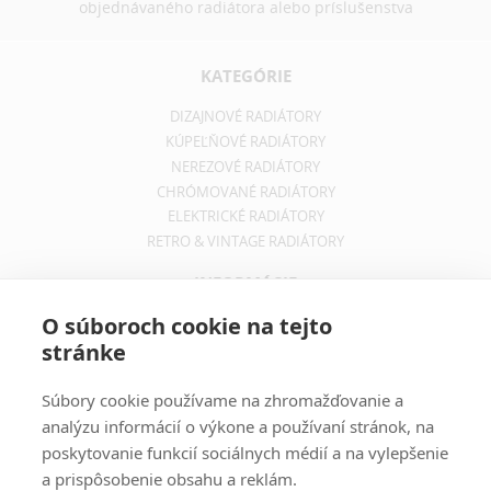
objednávaného radiátora alebo príslušenstva
KATEGÓRIE
DIZAJNOVÉ RADIÁTORY
KÚPEĽŇOVÉ RADIÁTORY
NEREZOVÉ RADIÁTORY
CHRÓMOVANÉ RADIÁTORY
ELEKTRICKÉ RADIÁTORY
RETRO & VINTAGE RADIÁTORY
INFORMÁCIE
O súboroch cookie na tejto
OBCHODNÉ PODMIENKY
stránke
REKLAMAČNÝ PORIADOK
INFORMÁCIE O DOPRAVE
OCHRANA SÚKROMIA
Súbory cookie používame na zhromažďovanie a
analýzu informácií o výkone a používaní stránok, na
poskytovanie funkcií sociálnych médií a na vylepšenie
Moderné a štýlové elektrické krby
a prispôsobenie obsahu a reklám.