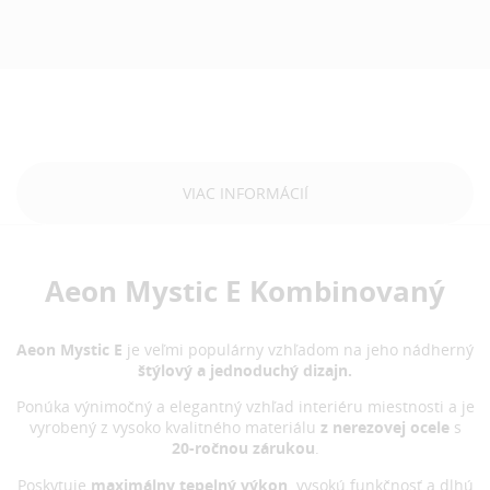
VIAC INFORMÁCIÍ
Aeon Mystic E Kombinovaný
Aeon Mystic E
je veľmi populárny vzhľadom na jeho nádherný
štýlový a jednoduchý dizajn.
Ponúka výnimočný a elegantný vzhľad interiéru miestnosti a je
vyrobený z vysoko kvalitného materiálu
z nerezovej ocele
s
20-ročnou zárukou
.
Poskytuje
maximálny
tepelný výkon,
vysokú funkčnosť a dlhú