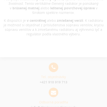
životnosť. Tento vertikálne členený radiátor je ponúkaný
v
brúsenej matnej
alebo
leštenej povrchovej úprave
v
širokom spektre rozmerov.
K dispozícii je
v centrálnej
alebo
zmiešanej verzii
. K radiátoru
je možnosť si objednať z príslušenstva súpravu ventilov, kryciu
súpravu ventilov a k zmiešanému radiátoru aj výhrevnú tyč a
regulátor podľa vlastného výberu.
Tel. objednávky
+421 918 919 713
Odborná poradňa