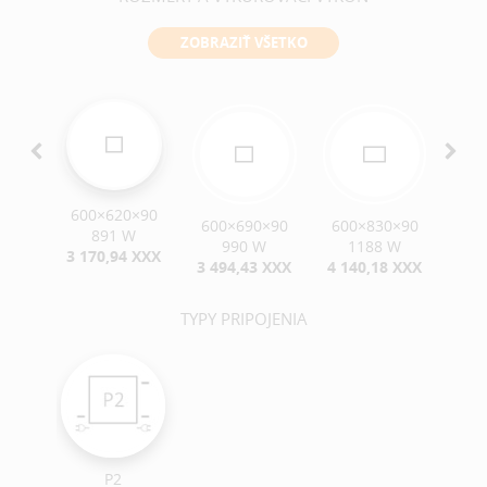
ZOBRAZIŤ VŠETKO
600×620×90
0×90
600×690×90
600×830×90
60
891 W
W
990 W
1188 W
3 170,94 XXX
 XXX
3 494,43 XXX
4 140,18 XXX
4 7
TYPY PRIPOJENIA
P2