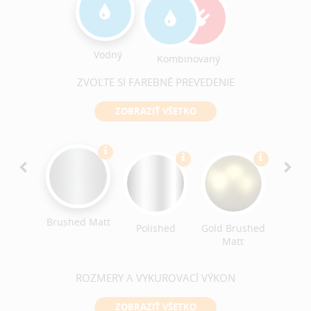
Vodný
Kombinovaný
ZVOĽTE SI FAREBNÉ PREVEDENIE
ZOBRAZIŤ VŠETKO
Ant
Bro
Brushe
Brushed Matt
ack
Polished
Gold Brushed
ished
Matt
ROZMERY A VYKUROVACÍ VÝKON
ZOBRAZIŤ VŠETKO