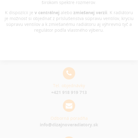
širokom spektre rozmerov.
K dispozícii je
v centrálnej
alebo
zmiešanej verzii
. K radiátoru
je možnosť si objednať z príslušenstva súpravu ventilov, kryciu
súpravu ventilov a k zmiešanému radiátoru aj výhrevnú tyč a
regulátor podľa vlastného výberu.
Tel. objednávky
+421 918 919 713
Odborná poradňa
info@dizajnoveradiatory.sk