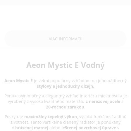
VIAC INFORMÁCIÍ
Aeon Mystic E Vodný
Aeon Mystic E
je veľmi populárny vzhľadom na jeho nádherný
štýlový a jednoduchý dizajn.
Ponúka výnimočný a elegantný vzhľad interiéru miestnosti a je
vyrobený z vysoko kvalitného materiálu
z nerezovej ocele
s
20-ročnou zárukou
.
Poskytuje
maximálny
tepelný výkon,
vysokú funkčnosť a dlhú
životnosť. Tento vertikálne členený radiátor je ponúkaný
v
brúsenej matnej
alebo
leštenej povrchovej úprave
v