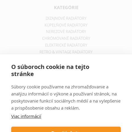
KATEGÓRIE
DIZAJNOVÉ RADIÁTORY
KÚPEĽŇOVÉ RADIÁTORY
NEREZOVÉ RADIÁTORY
CHRÓMOVANÉ RADIÁTORY
ELEKTRICKÉ RADIÁTORY
RETRO & VINTAGE RADIÁTORY
INFORMÁCIE
O súboroch cookie na tejto
stránke
OBCHODNÉ PODMIENKY
REKLAMAČNÝ PORIADOK
Súbory cookie používame na zhromažďovanie a
INFORMÁCIE O DOPRAVE
analýzu informácií o výkone a používaní stránok, na
OCHRANA SÚKROMIA
poskytovanie funkcií sociálnych médií a na vylepšenie
a prispôsobenie obsahu a reklám.
ODBER NOVINIEK
Viac informácií
Zadajte svoju e-mailovú adresu a budete vždy informovaný o
aktuálnych akciách, novinkách a zľavách z našej ponuky dizajnových