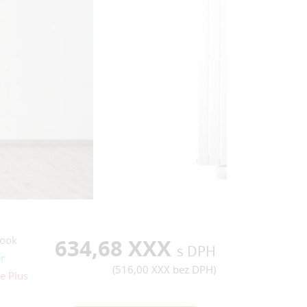
ook
634,68 XXX
s DPH
r
(
516,00 XXX
bez DPH)
e Plus