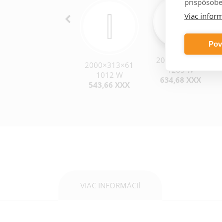
prispôsobe
Viac inform
Pov
2000×390×61
2000×313×48
2000×313×61
1265 W
562 W
1012 W
634,68 XXX
382,53 XXX
543,66 XXX
VIAC INFORMÁCIÍ