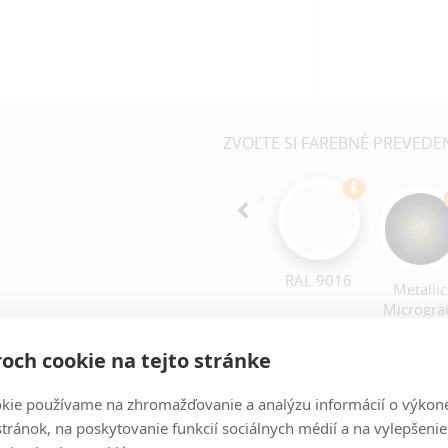
ZVOĽTE SI FAREBNÉ PREVEDE
RAL 9016
Metallic
RAL 7015
Microgra
Matt Pai
och cookie na tejto stránke
TYPY PRIPOJENIA
RAZIŤ VŠETKO
kie používame na zhromažďovanie a analýzu informácií o výkon
stránok, na poskytovanie funkcií sociálnych médií a na vylepšenie