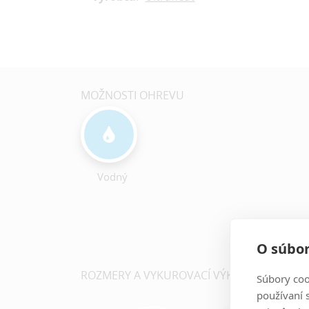
MOŽNOSTI OHREVU
Vodný
O súbor
ROZMERY A VYKUROVACÍ VÝKON
ZOB
Súbory coo
používaní 