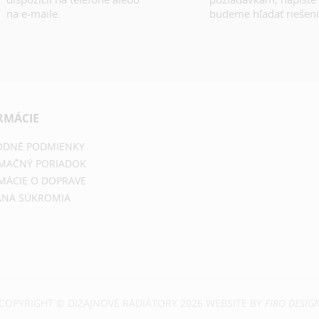
na e-maile.
budeme hľadať riešeni
RMÁCIE
DNÉ PODMIENKY
MAČNÝ PORIADOK
MÁCIE O DOPRAVE
NA SÚKROMIA
COPYRIGHT © DIZAJNOVÉ RADIÁTORY 2026 WEBSITE BY
FIRO DESIG