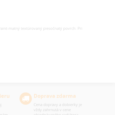
aint-matný textúrovaný piesočnatý povrch. Pri
ieru
Doprava zdarma
j
Cena dopravy a dobierky je
vždy zahrnutá v cene
 nám,
objednávaného radiátora