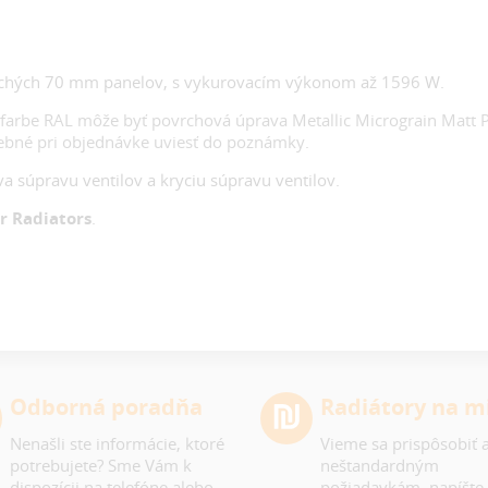
plochých 70 mm panelov, s vykurovacím výkonom až 1596 W.
farbe RAL môže byť povrchová úprava Metallic Micrograin Matt P
rebné pri objednávke uviesť do poznámky.
va súpravu ventilov a kryciu súpravu ventilov.
r Radiators
.
Odborná poradňa
Radiátory na m
Nenašli ste informácie, ktoré
Vieme sa prispôsobiť a
potrebujete? Sme Vám k
neštandardným
dispozícii na telefóne alebo
požiadavkám, napíšte