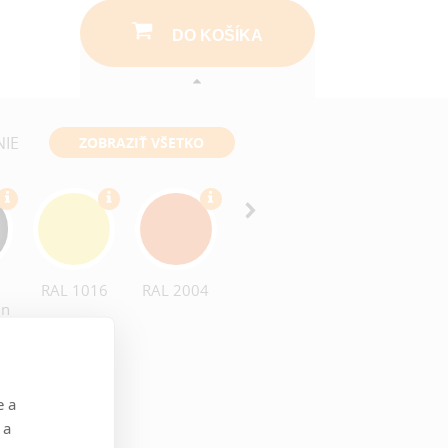
DO KOŠÍKA
NIE
ZOBRAZIŤ VŠETKO
RAL 1016
RAL 2004
RAL 3000
RAL 4006
in
nt
e a
 a