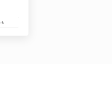
ia
ZX