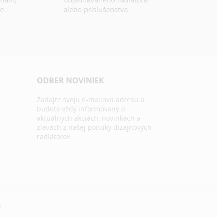
e.
alebo príslušenstva
ODBER NOVINIEK
Zadajte svoju e-mailovú adresu a
budete vždy informovaný o
aktuálnych akciách, novinkách a
zľavách z našej ponuky dizajnových
radiátorov.
N