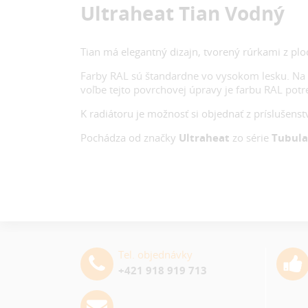
Ultraheat Tian Vodný
Tian má elegantný dizajn, tvorený rúrkami z 
Farby RAL sú štandardne vo vysokom lesku. Na 
voľbe tejto povrchovej úpravy je farbu RAL pot
K radiátoru je možnosť si objednať z príslušenst
Pochádza od značky
Ultraheat
zo série
Tubula
Tel. objednávky
+421 918 919 713