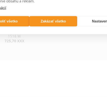
nie obsahu a reklám.
ácií
oliť všetko
Zakázať všetko
Nastaven
AX
2000×467×61
1518 W
725,70 XXX