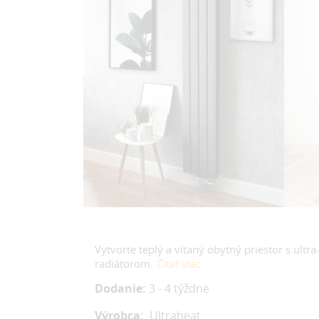
Vytvorte teplý a vítaný obytný priestor s ul
radiátorom.
Čítať viac
Dodanie:
3 - 4 týždne
Výrobca
:
Ultraheat