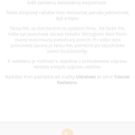
kvôli zaisteniu maximálnej bezpečnosti.
Tento dizajnový radiátor Klon Horizontal ponúka jedinečnosť,
štýl a teplo.
Farby RAL sú štandardne vo vysokom lesku. Na farbe RAL
môže byť povrchová úprava Metallic Micrograin Matt Paint-
matný textúrovaný piesočnatý povrch. Pri voľbe tejto
povrchovej úpravy je farbu RAL potrebné pri objednávke
uviesť do poznámky.
K radiátoru je možnosť si objednať z príslušenstva súpravu
ventilov a kryciu súpravu ventilov.
Radiátor Klon pochádza od značky
Ultraheat
zo série
Tubular
Radiators
.