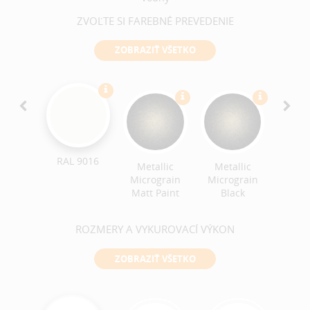
ZVOĽTE SI FAREBNÉ PREVEDENIE
ZOBRAZIŤ VŠETKO
RAL 9016
Metallic
Metallic
 7015
RAL 
Micrograin
Micrograin
Matt Paint
Black
ROZMERY A VYKUROVACÍ VÝKON
ZOBRAZIŤ VŠETKO