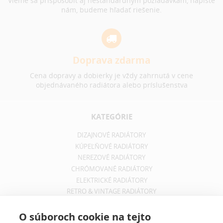
Vieme sa prispôsobiť aj neštandardným požiadavkám, napíšte
nám, budeme hľadať riešenie.
Doprava zdarma
Cena dopravy a dobierky je vždy zahrnutá v cene
objednávaného radiátora alebo príslušenstva
KATEGÓRIE
DIZAJNOVÉ RADIÁTORY
KÚPEĽŇOVÉ RADIÁTORY
NEREZOVÉ RADIÁTORY
CHRÓMOVANÉ RADIÁTORY
ELEKTRICKÉ RADIÁTORY
RETRO & VINTAGE RADIÁTORY
INFORMÁCIE
O súboroch cookie na tejto