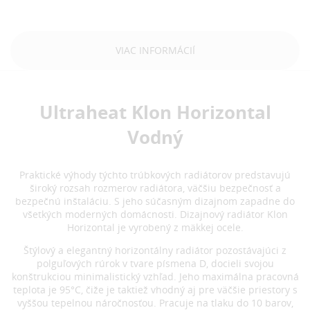
VIAC INFORMÁCIÍ
Ultraheat Klon Horizontal
Vodný
Praktické výhody týchto trúbkových radiátorov predstavujú
široký rozsah rozmerov radiátora, väčšiu bezpečnosť a
bezpečnú inštaláciu. S jeho súčasným dizajnom zapadne do
všetkých moderných domácnosti. Dizajnový radiátor Klon
Horizontal je vyrobený z mäkkej ocele.
Štýlový a elegantný horizontálny radiátor pozostávajúci z
polguľových rúrok v tvare písmena D, docieli svojou
konštrukciou minimalistický vzhľad. Jeho maximálna pracovná
teplota je 95°C, čiže je taktiež vhodný aj pre väčšie priestory s
vyššou tepelnou náročnosťou. Pracuje na tlaku do 10 barov,