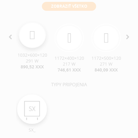
ZOBRAZIŤ VŠETKO
1032×600×120
0×120
1172×400×120
1172×500×120
117
291 W
W
217 W
271 W
890,52 XXX
XXX
746,61 XXX
840,09 XXX
95
TYPY PRIPOJENIA
SX_