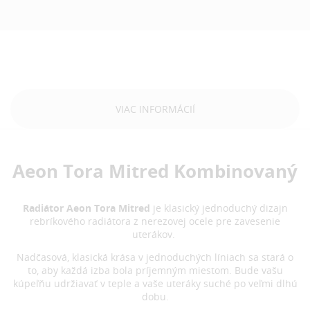
VIAC INFORMÁCIÍ
Aeon Tora Mitred Kombinovaný
Radiátor Aeon Tora Mitred
je klasický jednoduchý dizajn
rebríkového radiátora z nerezovej ocele pre zavesenie
uterákov.
Nadčasová, klasická krása v jednoduchých líniach sa stará o
to, aby každá izba bola príjemným miestom. Bude vašu
kúpeľňu udržiavať v teple a vaše uteráky suché po veľmi dlhú
dobu.