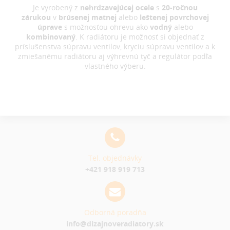
Je vyrobený z
nehrdzavejúcej ocele
s
20-ročnou
zárukou
v
brúsenej matnej
alebo
leštenej povrchovej
úprave
s možnosťou ohrevu ako
vodný
alebo
kombinovaný
. K radiátoru je možnosť si objednať z
príslušenstva súpravu ventilov, kryciu súpravu ventilov a k
zmiešanému radiátoru aj výhrevnú tyč a regulátor podľa
vlastného výberu.
Tel. objednávky
+421 918 919 713
Odborná poradňa
info@dizajnoveradiatory.sk