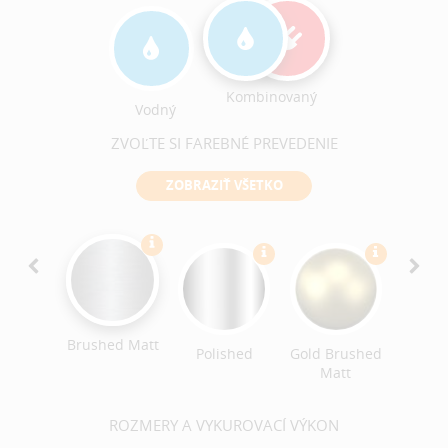
Kombinovaný
Vodný
ZVOĽTE SI FAREBNÉ PREVEDENIE
ZOBRAZIŤ VŠETKO
Ant
Bro
Brushe
Brushed Matt
ack
Polished
Gold Brushed
ished
Matt
ROZMERY A VYKUROVACÍ VÝKON