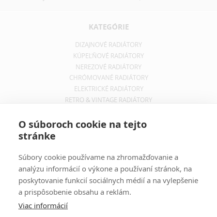
KATEGÓRIE
DIZAJNOVÉ RADIÁTORY
KÚPEĽŇOVÉ RADIÁTORY
NEREZOVÉ RADIÁTORY
CHRÓMOVANÉ RADIÁTORY
ELEKTRICKÉ RADIÁTORY
RETRO & VINTAGE RADIÁTORY
INFORMÁCIE
O súboroch cookie na tejto
stránke
OBCHODNÉ PODMIENKY
REKLAMAČNÝ PORIADOK
Súbory cookie používame na zhromažďovanie a
INFORMÁCIE O DOPRAVE
analýzu informácií o výkone a používaní stránok, na
OCHRANA SÚKROMIA
poskytovanie funkcií sociálnych médií a na vylepšenie
a prispôsobenie obsahu a reklám.
ODBER NOVINIEK
Viac informácií