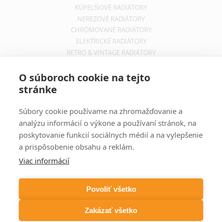
KÚPEĽŇOVÉ RADIÁTORY
NEREZOVÉ RADIÁTORY
CHRÓMOVANÉ RADIÁTORY
ELEKTRICKÉ RADIÁTORY
RETRO & VINTAGE RADIÁTORY
INFORMÁCIE
O súboroch cookie na tejto
stránke
OBCHODNÉ PODMIENKY
REKLAMAČNÝ PORIADOK
Súbory cookie používame na zhromažďovanie a
INFORMÁCIE O DOPRAVE
analýzu informácií o výkone a používaní stránok, na
OCHRANA SÚKROMIA
poskytovanie funkcií sociálnych médií a na vylepšenie
a prispôsobenie obsahu a reklám.
ODBER NOVINIEK
Viac informácií
Zadajte svoju e-mailovú adresu a budete vždy informovaný o
aktuálnych akciách, novinkách a zľavách z našej ponuky dizajnových
Povoliť všetko
radiátorov.
Zakázať všetko