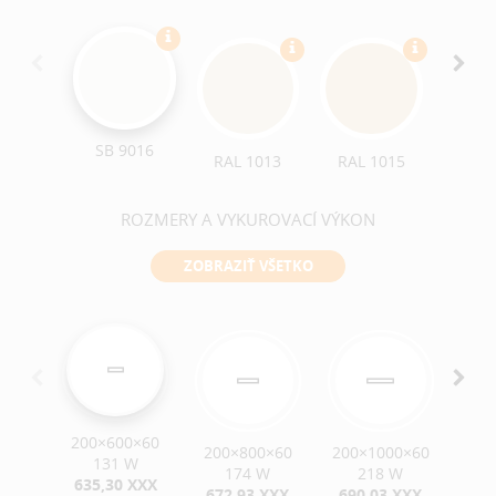
SB 9016
RAL 1013
RAL 1015
RAL 
ROZMERY A VYKUROVACÍ VÝKON
ZOBRAZIŤ VŠETKO
200×600×60
200×800×60
200×1000×60
200
131 W
174 W
218 W
635,30 XXX
672,93 XXX
690,03 XXX
73