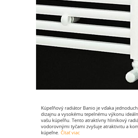
Kúpeľňový radiátor Banio je vďaka jednodu
dizajnu a vysokému tepelnému výkonu ideál
vašu kúpeľňu. Tento atraktívny hliníkový radi
vodorovnými tyčami zvyšuje atraktivitu a ko
kúpeľne.
Čítať viac