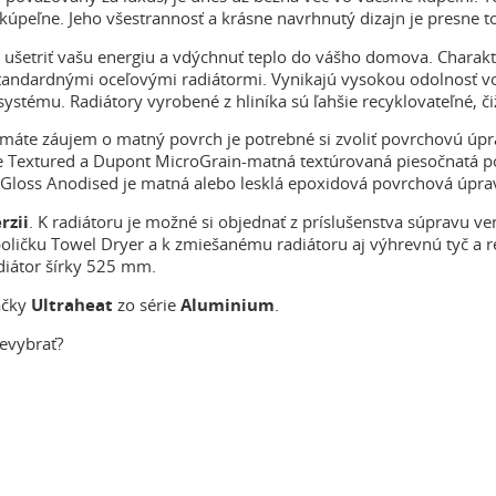
kúpeľne. Jeho všestrannosť a krásne navrhnutý dizajn je presne to
ušetriť vašu energiu a vdýchnuť teplo do vášho domova. Charakt
dardnými oceľovými radiátormi. Vynikajú vysokou odolnosť voči 
systému. Radiátory vyrobené z hliníka sú ľahšie recyklovateľné, či
máte záujem o matný povrch je potrebné si zvoliť povrchovú úp
 Textured a Dupont MicroGrain-matná textúrovaná piesočnatá pov
Gloss Anodised je matná alebo lesklá epoxidová povrchová úprav
rzii
. K radiátoru je možné si objednať z príslušenstva súpravu ve
poličku Towel Dryer a k zmiešanému radiátoru aj výhrevnú tyč a r
diátor šírky 525 mm.
ačky
Ultraheat
zo série
Aluminium
.
nevybrať?