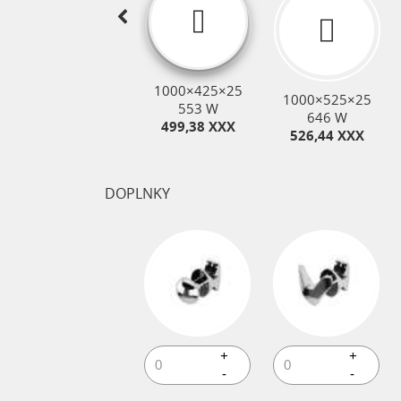
1000×425×25
700×525×25
1000×525×25
553 W
513 W
646 W
499,38 XXX
397,29 XXX
526,44 XXX
DOPLNKY