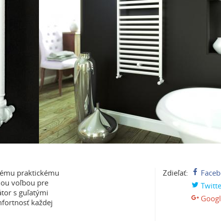
chému praktickému
Zdieľať:
Faceb
nou voľbou pre
Twitte
átor s guľatými
Googl
mfortnosť každej