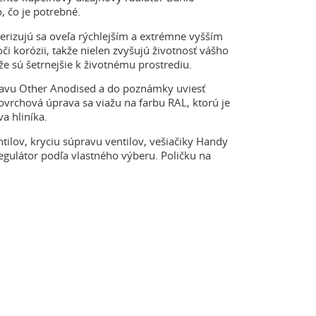
, čo je potrebné.
erizujú sa oveľa rýchlejším a extrémne vyšším
korózii, takže nielen zvyšujú životnosť vášho
že sú šetrnejšie k životnému prostrediu.
ravu Other Anodised a do poznámky uviesť
rchová úprava sa viažu na farbu RAL, ktorú je
a hliníka.
ntilov, kryciu súpravu ventilov, vešiačiky Handy
egulátor podľa vlastného výberu. Poličku na