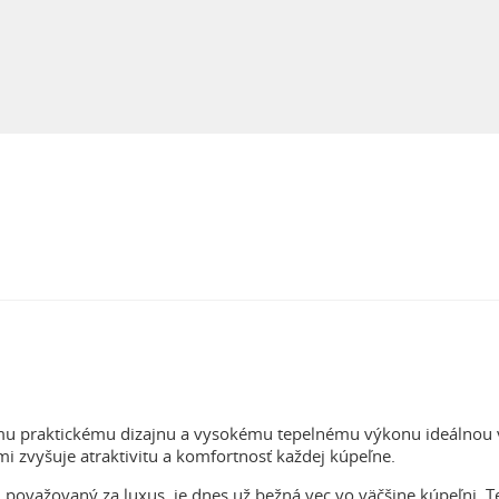
mu praktickému dizajnu a vysokému tepelnému výkonu ideálnou v
i zvyšuje atraktivitu a komfortnosť každej kúpeľne.
i považovaný za luxus, je dnes už bežná vec vo väčšine kúpeľni. 