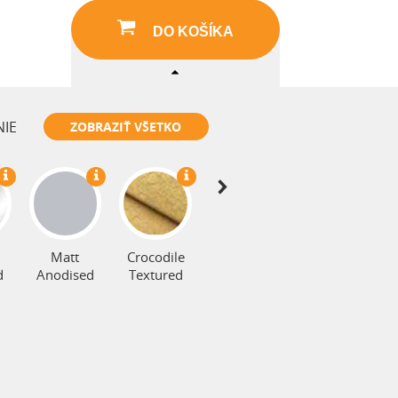
DO KOŠÍKA
NIE
ZOBRAZIŤ VŠETKO
Wood
Dupont
Effect
MicroGrain
Matt
Crocodile
d
Anodised
Textured