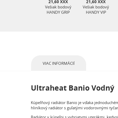
21,60 XXX
21,60 XXX
Vešiak bodový
Vešiak bodový
HANDY GRIP
HANDY VIP
VIAC INFORMÁCIÍ
Ultraheat Banio Vodný
Kúpeľňový radiátor Banio je vďaka jednoduché
hliníkový radiátor s guľatými vodorovnými tyčam
Radiátor v kúpeľni s vyhriatymi uterákmi, kedys