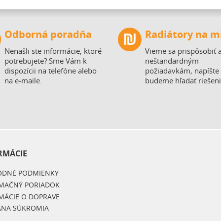
Odborná poradňa
Radiátory na m
Nenašli ste informácie, ktoré
Vieme sa prispôsobiť a
potrebujete? Sme Vám k
neštandardným
dispozícii na telefóne alebo
požiadavkám, napíšte
na e-maile.
budeme hľadať riešeni
RMÁCIE
DNÉ PODMIENKY
MAČNÝ PORIADOK
MÁCIE O DOPRAVE
NA SÚKROMIA