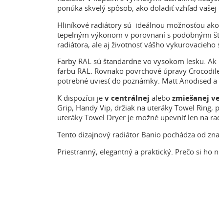
ponúka skvelý spôsob, ako doladiť vzhľad vašej 
Hliníkové radiátory sú ideálnou možnosťou ako 
tepelným výkonom v porovnaní s podobnými štan
radiátora, ale aj životnosť vášho vykurovacieho 
Farby RAL sú štandardne vo vysokom lesku. Ak 
farbu RAL. Rovnako povrchové úpravy Crocodile
potrebné uviesť do poznámky. Matt Anodised a 
K dispozícii je
v centrálnej
alebo
zmiešanej ve
Grip, Handy Vip, držiak na uteráky Towel Ring, 
uteráky Towel Dryer je možné upevniť len na ra
Tento dizajnový radiátor Banio pochádza od zn
Priestranný, elegantný a praktický. Prečo si ho 