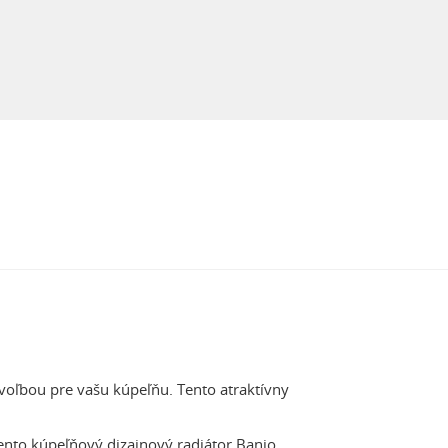
oľbou pre vašu kúpeľňu. Tento atraktívny
Tento kúpeľňový dizajnový radiátor Banio