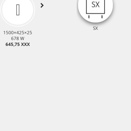
SX
1500×425×25
1500×525×25
1700×425×25
678 W
784 W
700 W
645,75 XXX
690,03 XXX
731,85 XXX