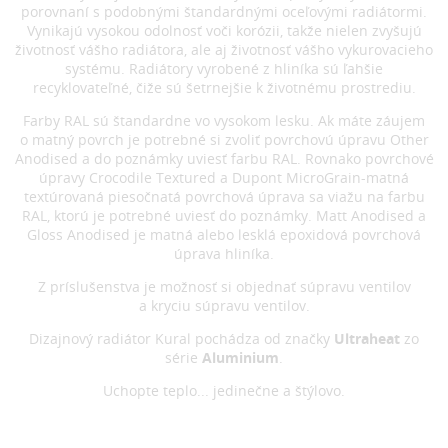
porovnaní s podobnými štandardnými oceľovými radiátormi.
Vynikajú vysokou odolnosť voči korózii, takže nielen zvyšujú
životnosť vášho radiátora, ale aj životnosť vášho vykurovacieho
systému. Radiátory vyrobené z hliníka sú ľahšie
recyklovateľné, čiže sú šetrnejšie k životnému prostrediu.
Farby RAL sú štandardne vo vysokom lesku. Ak máte záujem
o matný povrch je potrebné si zvoliť povrchovú úpravu Other
Anodised a do poznámky uviesť farbu RAL. Rovnako povrchové
úpravy Crocodile Textured a Dupont MicroGrain-matná
textúrovaná piesočnatá povrchová úprava sa viažu na farbu
RAL, ktorú je potrebné uviesť do poznámky. Matt Anodised a
Gloss Anodised je matná alebo lesklá epoxidová povrchová
úprava hliníka.
Z príslušenstva je možnosť si objednať súpravu ventilov
a kryciu súpravu ventilov.
Dizajnový radiátor Kural pochádza od značky
Ultraheat
zo
série
Aluminium
.
Uchopte teplo... jedinečne a štýlovo.