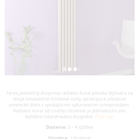
Tento jedinečný dizajnový radiátor Kural ponúka štýlové a na
dotyk hmatateľné hliníkové rúrky vytvárajúce pôsobivé
umelecké dielo s vynikajúcimi vykurovacími schopnosťami.
Radiátor Kural od značky Ultraheat je jednoducho sen
každého interiérového dizajnéra.
Čítať viac
Dodanie:
3 - 4 týždne
Výrobca
:
Ultraheat