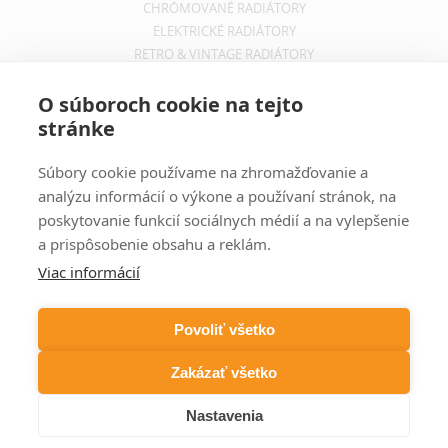
CHRÓMOVANÉ RADIÁTORY
ELEKTRICKÉ RADIÁTORY
RETRO & VINTAGE RADIÁTORY
INFORMÁCIE
O súboroch cookie na tejto
stránke
OBCHODNÉ PODMIENKY
REKLAMAČNÝ PORIADOK
Súbory cookie používame na zhromažďovanie a
INFORMÁCIE O DOPRAVE
analýzu informácií o výkone a používaní stránok, na
OCHRANA SÚKROMIA
poskytovanie funkcií sociálnych médií a na vylepšenie
a prispôsobenie obsahu a reklám.
ODBER NOVINIEK
Viac informácií
Zadajte svoju e-mailovú adresu a budete vždy informovaný o
aktuálnych akciách, novinkách a zľavách z našej ponuky dizajnových
Povoliť všetko
radiátorov.
Zakázať všetko
Nastavenia
COPYRIGHT © DIZAJNOVÉ RADIÁTORY 2026 WEBSITE BY
FIRO DESIGN