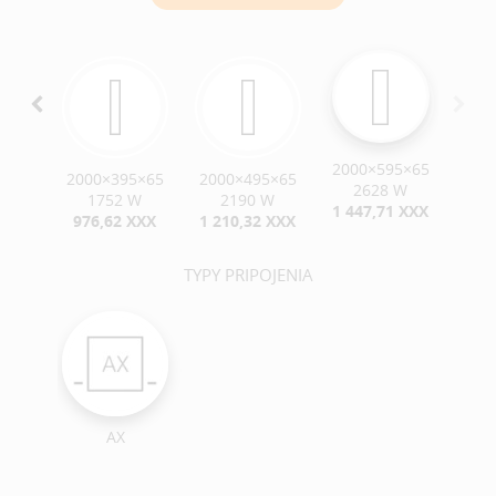
2000×595×65
5×65
2000×395×65
2000×495×65
2628 W
 W
1752 W
2190 W
1 447,71 XXX
 XXX
976,62 XXX
1 210,32 XXX
TYPY PRIPOJENIA
AX