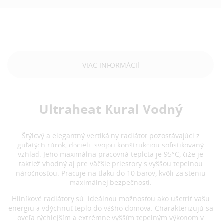
VIAC INFORMÁCIÍ
Ultraheat Kural Vodný
Štýlový a elegantný vertikálny radiátor pozostávajúci z
guľatých rúrok, docieli svojou konštrukciou sofistikovaný
vzhľad. Jeho maximálna pracovná teplota je 95°C, čiže je
taktiež vhodný aj pre väčšie priestory s vyššou tepelnou
náročnosťou. Pracuje na tlaku do 10 barov, kvôli zaisteniu
maximálnej bezpečnosti.
Hliníkové radiátory sú ideálnou možnosťou ako ušetriť vašu
energiu a vdýchnuť teplo do vášho domova. Charakterizujú sa
oveľa rýchlejším a extrémne vyšším tepelným výkonom v