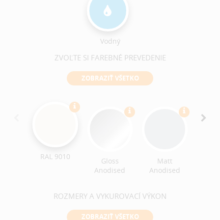
Vodný
ZVOĽTE SI FAREBNÉ PREVEDENIE
ZOBRAZIŤ VŠETKO
Croc
Text
RAL 9010
Gloss
Matt
Anodised
Anodised
ROZMERY A VYKUROVACÍ VÝKON
ZOBRAZIŤ VŠETKO