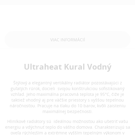
VIAC INFORMÁCIÍ
Ultraheat Kural Vodný
Štýlový a elegantný vertikálny radiátor pozostávajúci z
guľatých rúrok, docieli svojou konštrukciou sofistikovaný
vzhľad. Jeho maximálna pracovná teplota je 95°C, čiže je
taktiež vhodný aj pre väčšie priestory s vyššou tepelnou
náročnosťou. Pracuje na tlaku do 10 barov, kvôli zaisteniu
maximálnej bezpečnosti.
Hliníkové radiátory sú ideálnou možnosťou ako ušetriť vašu
energiu a vdýchnuť teplo do vášho domova. Charakterizujú sa
oveľa rýchlejším a extrémne vyšším tepelným výkonom v