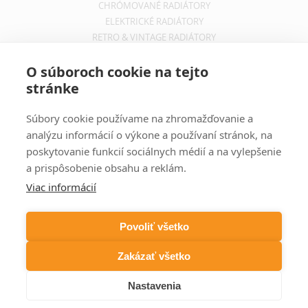
CHRÓMOVANÉ RADIÁTORY
ELEKTRICKÉ RADIÁTORY
RETRO & VINTAGE RADIÁTORY
INFORMÁCIE
O súboroch cookie na tejto
stránke
OBCHODNÉ PODMIENKY
REKLAMAČNÝ PORIADOK
Súbory cookie používame na zhromažďovanie a
INFORMÁCIE O DOPRAVE
analýzu informácií o výkone a používaní stránok, na
OCHRANA SÚKROMIA
poskytovanie funkcií sociálnych médií a na vylepšenie
a prispôsobenie obsahu a reklám.
ODBER NOVINIEK
Viac informácií
Zadajte svoju e-mailovú adresu a budete vždy informovaný o
aktuálnych akciách, novinkách a zľavách z našej ponuky dizajnových
Povoliť všetko
radiátorov.
Zakázať všetko
Nastavenia
COPYRIGHT © DIZAJNOVÉ RADIÁTORY 2026 WEBSITE BY
FIRO DESIGN