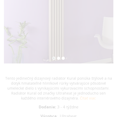
Tento jedinečný dizajnový radiátor Kural ponúka štýlové a na
dotyk hmatateľné hliníkové rúrky vytvárajúce pôsobivé
umelecké dielo s vynikajúcimi vykurovacími schopnosťami.
Radiátor Kural od značky Ultraheat je jednoducho sen
každého interiérového dizajnéra.
Čítať viac
Dodanie:
3 - 4 týždne
Výrobca
:
Ultraheat