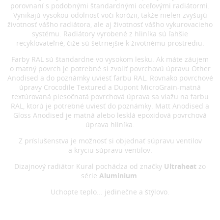
porovnaní s podobnými štandardnými oceľovými radiátormi.
Vynikajú vysokou odolnosť voči korózii, takže nielen zvyšujú
životnosť vášho radiátora, ale aj životnosť vášho vykurovacieho
systému. Radiátory vyrobené z hliníka sú ľahšie
recyklovateľné, čiže sú šetrnejšie k životnému prostrediu.
Farby RAL sú štandardne vo vysokom lesku. Ak máte záujem
o matný povrch je potrebné si zvoliť povrchovú úpravu Other
Anodised a do poznámky uviesť farbu RAL. Rovnako povrchové
úpravy Crocodile Textured a Dupont MicroGrain-matná
textúrovaná piesočnatá povrchová úprava sa viažu na farbu
RAL, ktorú je potrebné uviesť do poznámky. Matt Anodised a
Gloss Anodised je matná alebo lesklá epoxidová povrchová
úprava hliníka.
Z príslušenstva je možnosť si objednať súpravu ventilov
a kryciu súpravu ventilov.
Dizajnový radiátor Kural pochádza od značky
Ultraheat
zo
série
Aluminium
.
Uchopte teplo... jedinečne a štýlovo.