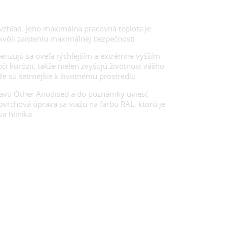
ý vzhľad. Jeho maximálna pracovná teplota je
 kvôli zaisteniu maximálnej bezpečnosti.
erizujú sa oveľa rýchlejším a extrémne vyšším
korózii, takže nielen zvyšujú životnosť vášho
že sú šetrnejšie k životnému prostrediu.
ravu Other Anodised a do poznámky uviesť
rchová úprava sa viažu na farbu RAL, ktorú je
a hliníka.