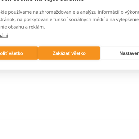
kie používame na zhromažďovanie a analýzu informácií o výkon
stránok, na poskytovanie funkcií sociálnych médií a na vylepšenie
nie obsahu a reklám.
AX
600×1995×65
1500×495×65
1500×595×65
ácií
3160 W
1750 W
2100 W
1 846,23 XXX
931,11 XXX
1 113,15 XXX
oliť všetko
Zakázať všetko
Nastaven