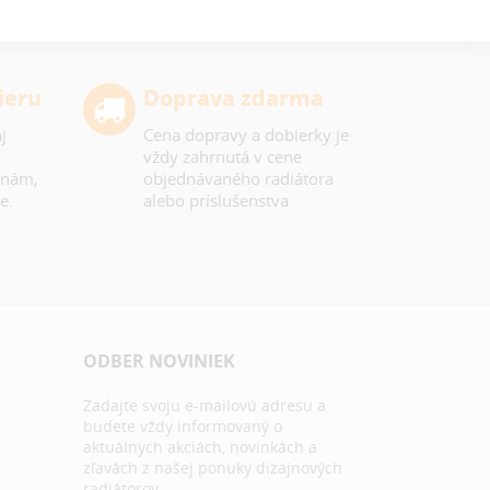
ieru
Doprava zdarma
j
Cena dopravy a dobierky je
vždy zahrnutá v cene
 nám,
objednávaného radiátora
e.
alebo príslušenstva
ODBER NOVINIEK
Zadajte svoju e-mailovú adresu a
budete vždy informovaný o
aktuálnych akciách, novinkách a
zľavách z našej ponuky dizajnových
radiátorov.