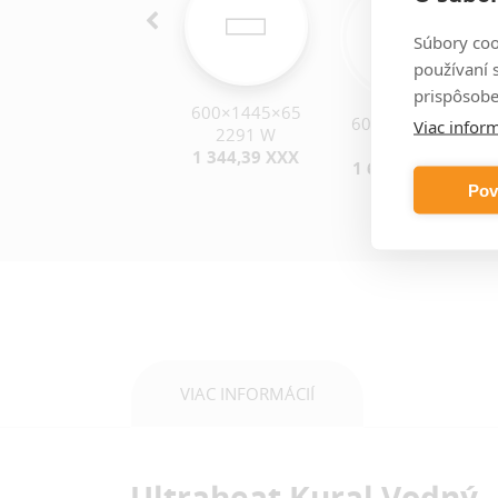
Súbory coo
používaní 
prispôsobe
600×1445×65
600×1245×65
600×1745×65
Viac inform
2291 W
1975 W
2765 W
1 344,39 XXX
1 162,35 XXX
1 618,68 XXX
Pov
VIAC INFORMÁCIÍ
Ultraheat Kural Vodný