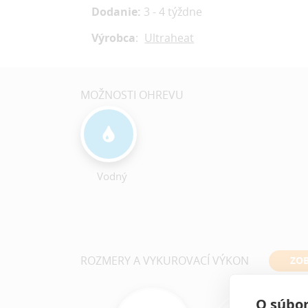
Dodanie:
3 - 4 týždne
Výrobca
:
Ultraheat
MOŽNOSTI OHREVU
Vodný
ROZMERY A VYKUROVACÍ VÝKON
ZOB
O súbor