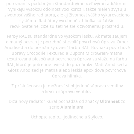
porovnaní s podobnými štandardnými oceľovými radiátormi.
Vynikajú vysokou odolnosť voči korózii, takže nielen zvyšujú
životnosť vášho radiátora, ale aj životnosť vášho vykurovacieho
systému. Radiátory vyrobené z hliníka sú ľahšie
recyklovateľné, čiže sú šetrnejšie k životnému prostrediu.
Farby RAL sú štandardne vo vysokom lesku. Ak máte záujem
o matný povrch je potrebné si zvoliť povrchovú úpravu Other
Anodised a do poznámky uviesť farbu RAL. Rovnako povrchové
úpravy Crocodile Textured a Dupont MicroGrain-matná
textúrovaná piesočnatá povrchová úprava sa viažu na farbu
RAL, ktorú je potrebné uviesť do poznámky. Matt Anodised a
Gloss Anodised je matná alebo lesklá epoxidová povrchová
úprava hliníka.
Z príslušenstva je možnosť si objednať súpravu ventilov
a kryciu súpravu ventilov.
Dizajnový radiátor Kural pochádza od značky
Ultraheat
zo
série
Aluminium
.
Uchopte teplo... jedinečne a štýlovo.