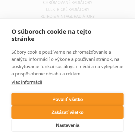
CHRÓMOVANÉ RADIÁTORY
ELEKTRICKÉ RADIÁTORY
RETRO & VINTAGE RADIÁTORY
INFORMÁCIE
O súboroch cookie na tejto
stránke
OBCHODNÉ PODMIENKY
REKLAMAČNÝ PORIADOK
Súbory cookie používame na zhromažďovanie a
INFORMÁCIE O DOPRAVE
analýzu informácií o výkone a používaní stránok, na
OCHRANA SÚKROMIA
poskytovanie funkcií sociálnych médií a na vylepšenie
a prispôsobenie obsahu a reklám.
ODBER NOVINIEK
Viac informácií
Zadajte svoju e-mailovú adresu a budete vždy informovaný o
aktuálnych akciách, novinkách a zľavách z našej ponuky dizajnových
Povoliť všetko
radiátorov.
Zakázať všetko
Nastavenia
COPYRIGHT © DIZAJNOVÉ RADIÁTORY 2026 WEBSITE BY
FIRO DESIGN