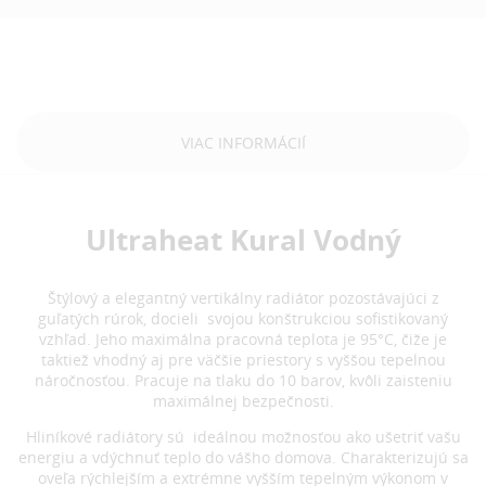
VIAC INFORMÁCIÍ
Ultraheat Kural Vodný
Štýlový a elegantný vertikálny radiátor pozostávajúci z
guľatých rúrok, docieli svojou konštrukciou sofistikovaný
vzhľad. Jeho maximálna pracovná teplota je 95°C, čiže je
taktiež vhodný aj pre väčšie priestory s vyššou tepelnou
náročnosťou. Pracuje na tlaku do 10 barov, kvôli zaisteniu
maximálnej bezpečnosti.
Hliníkové radiátory sú ideálnou možnosťou ako ušetriť vašu
energiu a vdýchnuť teplo do vášho domova. Charakterizujú sa
oveľa rýchlejším a extrémne vyšším tepelným výkonom v