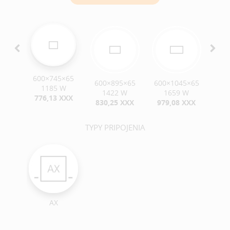
600×745×65
5×65
600×895×65
600×1045×65
600
1185 W
W
1422 W
1659 W
1
776,13 XXX
XXX
830,25 XXX
979,08 XXX
1 1
TYPY PRIPOJENIA
AX