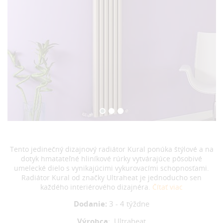
Tento jedinečný dizajnový radiátor Kural ponúka štýlové a na
dotyk hmatateľné hliníkové rúrky vytvárajúce pôsobivé
umelecké dielo s vynikajúcimi vykurovacími schopnosťami.
Radiátor Kural od značky Ultraheat je jednoducho sen
každého interiérového dizajnéra.
Čítať viac
Dodanie:
3 - 4 týždne
Výrobca
:
Ultraheat