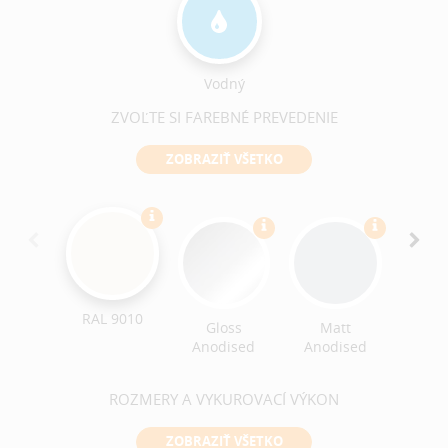
Vodný
ZVOĽTE SI FAREBNÉ PREVEDENIE
ZOBRAZIŤ VŠETKO
Croc
Text
RAL 9010
Gloss
Matt
Anodised
Anodised
ROZMERY A VYKUROVACÍ VÝKON
ZOBRAZIŤ VŠETKO