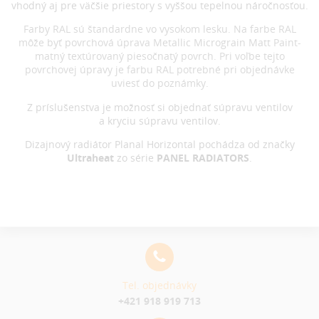
vhodný aj pre väčšie priestory s vyššou tepelnou náročnosťou.
Farby RAL sú štandardne vo vysokom lesku. Na farbe RAL
môže byť povrchová úprava Metallic Micrograin Matt Paint-
matný textúrovaný piesočnatý povrch. Pri voľbe tejto
povrchovej úpravy je farbu RAL potrebné pri objednávke
uviesť do poznámky.
Z príslušenstva je možnosť si objednať súpravu ventilov
a kryciu súpravu ventilov.
Dizajnový radiátor Planal Horizontal pochádza od značky
Ultraheat
zo série
PANEL RADIATORS
.
Tel. objednávky
+421 918 919 713