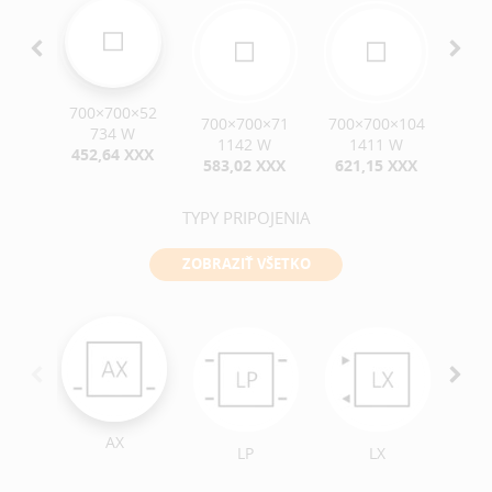
700×700×52
×104
700×700×71
700×700×104
700
734 W
W
1142 W
1411 W
452,64 XXX
XXX
583,02 XXX
621,15 XXX
494
TYPY PRIPOJENIA
ZOBRAZIŤ VŠETKO
AX
LP
LX