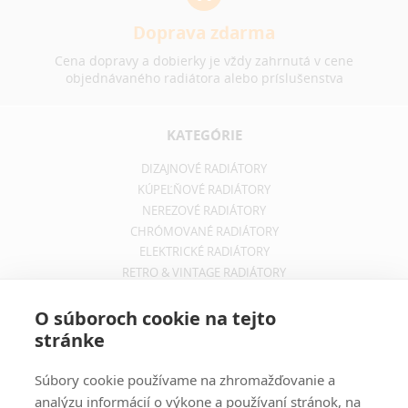
Doprava zdarma
Cena dopravy a dobierky je vždy zahrnutá v cene
objednávaného radiátora alebo príslušenstva
KATEGÓRIE
DIZAJNOVÉ RADIÁTORY
KÚPEĽŇOVÉ RADIÁTORY
NEREZOVÉ RADIÁTORY
CHRÓMOVANÉ RADIÁTORY
ELEKTRICKÉ RADIÁTORY
RETRO & VINTAGE RADIÁTORY
INFORMÁCIE
O súboroch cookie na tejto
stránke
OBCHODNÉ PODMIENKY
REKLAMAČNÝ PORIADOK
Súbory cookie používame na zhromažďovanie a
INFORMÁCIE O DOPRAVE
analýzu informácií o výkone a používaní stránok, na
OCHRANA SÚKROMIA