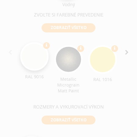
Vodný
ZVOĽTE SI FAREBNÉ PREVEDENIE
ZOBRAZIŤ VŠETKO
RAL 9016
Metallic
RAL 1016
RAL 
Micrograin
Matt Paint
ROZMERY A VYKUROVACÍ VÝKON
ZOBRAZIŤ VŠETKO