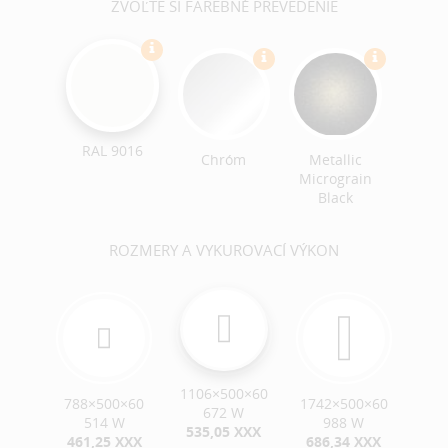
ZVOĽTE SI FAREBNÉ PREVEDENIE
RAL 9016
Chróm
Metallic
Micrograin
Black
ROZMERY A VYKUROVACÍ VÝKON
1106×500×60
788×500×60
1742×500×60
672 W
514 W
988 W
535,05 XXX
461,25 XXX
686,34 XXX