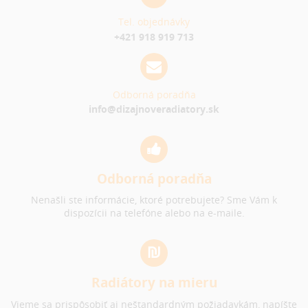
Tel. objednávky
+421 918 919 713
Odborná poradňa
info@dizajnoveradiatory.sk
Odborná poradňa
Nenašli ste informácie, ktoré potrebujete? Sme Vám k
dispozícii na telefóne alebo na e-maile.
Radiátory na mieru
Vieme sa prispôsobiť aj neštandardným požiadavkám, napíšte