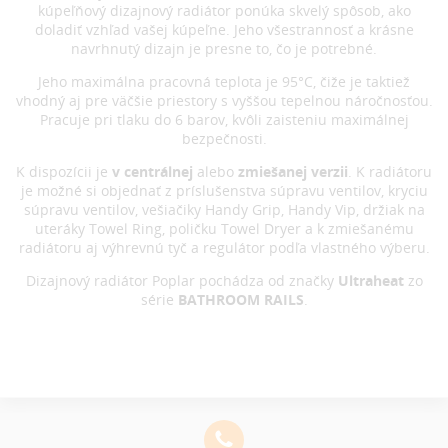
kúpeľňový dizajnový radiátor ponúka skvelý spôsob, ako
doladiť vzhľad vašej kúpeľne. Jeho všestrannosť a krásne
navrhnutý dizajn je presne to, čo je potrebné.
Jeho maximálna pracovná teplota je 95°C, čiže je taktiež
vhodný aj pre väčšie priestory s vyššou tepelnou náročnosťou.
Pracuje pri tlaku do 6 barov, kvôli zaisteniu maximálnej
bezpečnosti.
K dispozícii je
v centrálnej
alebo
zmiešanej verzii
. K radiátoru
je možné si objednať z príslušenstva súpravu ventilov, kryciu
súpravu ventilov, vešiačiky Handy Grip, Handy Vip, držiak na
uteráky Towel Ring, poličku Towel Dryer a k zmiešanému
radiátoru aj výhrevnú tyč a regulátor podľa vlastného výberu.
Dizajnový radiátor Poplar pochádza od značky
Ultraheat
zo
série
BATHROOM RAILS
.