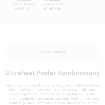
Vešiak bodový
Vešiak bodový
HANDY GRIP
HANDY VIP
VIAC INFORMÁCIÍ
Ultraheat Poplar Kombinovaný
Tento dizajnový radiátor Poplar sa vyznačuje štíhlym štýlom,
elegantné ploché tyče vytvárajú veľmi tenký profil, ktorý
skvelým spôsobom dopĺňa súčasné kúpeľne a kuchyne.
Radiátor v kúpeľni s vyhriatymi uterákmi, kedysi považovaný
za luxus, je dnes už bežná vec vo väčšine kúpeľni. Tento