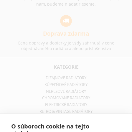
nám, budeme hľadať riešenie.
Doprava zdarma
Cena dopravy a dobierky je vždy zahrnutá v cene
objednávaného radiátora alebo príslušenstva
KATEGÓRIE
DIZAJNOVÉ RADIÁTORY
KÚPEĽŇOVÉ RADIÁTORY
NEREZOVÉ RADIÁTORY
CHRÓMOVANÉ RADIÁTORY
ELEKTRICKÉ RADIÁTORY
RETRO & VINTAGE RADIÁTORY
INFORMÁCIE
O súboroch cookie na tejto