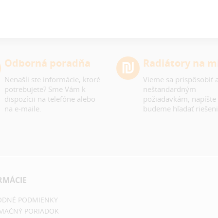
Odborná poradňa
Radiátory na m
Nenašli ste informácie, ktoré
Vieme sa prispôsobiť a
potrebujete? Sme Vám k
neštandardným
dispozícii na telefóne alebo
požiadavkám, napíšte
na e-maile.
budeme hľadať riešeni
RMÁCIE
DNÉ PODMIENKY
MAČNÝ PORIADOK