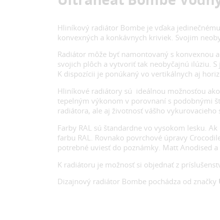
Hliníkový radiátor Bombe je vďaka jedinečnému
konvexných a konkávnych kriviek. Svojim neob
Radiátor môže byť namontovaný s konvexnou al
svojich plôch a vytvoriť tak neobyčajnú ilúzi
K dispozícii je ponúkaný vo vertikálnych aj hori
Hliníkové radiátory sú ideálnou možnosťou ako 
tepelným výkonom v porovnaní s podobnými štan
radiátora, ale aj životnosť vášho vykurovacieho 
Farby RAL sú štandardne vo vysokom lesku. Ak 
farbu RAL. Rovnako povrchové úpravy Crocodile
potrebné uviesť do poznámky. Matt Anodised a 
K radiátoru je možnosť si objednať z príslušenst
Dizajnový radiátor Bombe pochádza od značky