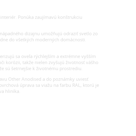
interiér. Ponúka zaujímavú konštrukciu
nápadného dizajnu umožňujú odraziť svetlo zo
padne do všetkých moderných domácnosti.
erizujú sa oveľa rýchlejším a extrémne vyšším
korózii, takže nielen zvyšujú životnosť vášho
že sú šetrnejšie k životnému prostrediu.
ravu Other Anodised a do poznámky uviesť
rchová úprava sa viažu na farbu RAL, ktorú je
a hliníka.