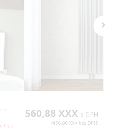
ook
560,88 XXX
s DPH
r
(
456,00 XXX
bez DPH)
e Plus