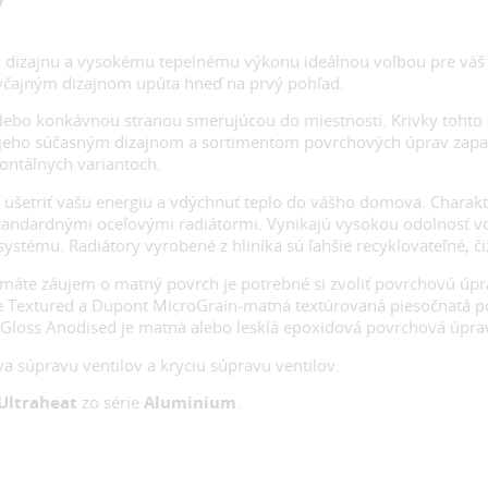
 dizajnu a vysokému tepelnému výkonu ideálnou voľbou pre váš 
yčajným dizajnom upúta hneď na prvý pohľad.
ebo konkávnou stranou smerujúcou do miestnosti. Krivky tohto 
u. S jeho súčasným dizajnom a sortimentom povrchových úprav za
zontálnych variantoch.
ušetriť vašu energiu a vdýchnuť teplo do vášho domova. Charakt
dardnými oceľovými radiátormi. Vynikajú vysokou odolnosť voči 
systému. Radiátory vyrobené z hliníka sú ľahšie recyklovateľné, či
máte záujem o matný povrch je potrebné si zvoliť povrchovú úp
 Textured a Dupont MicroGrain-matná textúrovaná piesočnatá pov
Gloss Anodised je matná alebo lesklá epoxidová povrchová úprav
va súpravu ventilov a kryciu súpravu ventilov.
Ultraheat
zo série
Aluminium
.