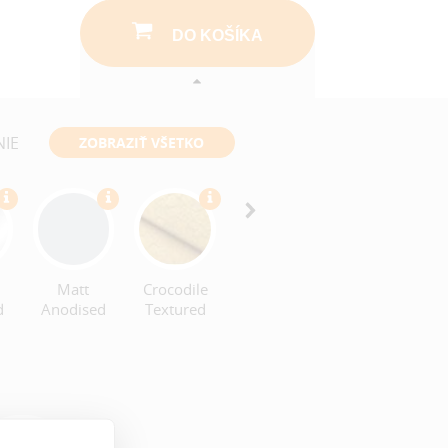
DO KOŠÍKA
NIE
ZOBRAZIŤ VŠETKO
Wood
Dupont
Effect
MicroGrain
Matt
Crocodile
d
Anodised
Textured