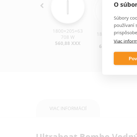
O súbor
Súbory coo
používaní 
1800×205×63
prispôsobe
1500×695×63
1800×275×63
708 W
1807 W
944 W
Viac inform
560,88 XXX
1 195,56 XXX
696,18 XXX
Pov
VIAC INFORMÁCIÍ
Ultraheat Bombe Vodn