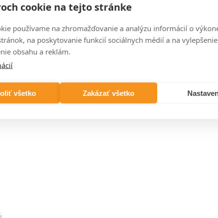
och cookie na tejto stránke
kie používame na zhromažďovanie a analýzu informácií o výkon
stránok, na poskytovanie funkcií sociálnych médií a na vylepšenie
AX
nie obsahu a reklám.
1800×345×63
1800×415×63
1800×485×63
1180 W
1416 W
1652 W
ácií
779,82 XXX
859,77 XXX
1 004,91 XXX
oliť všetko
Zakázať všetko
Nastaven
ý