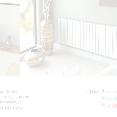
mu dizajnu a
Zdieľať:
Faceb
pre váš interiér.
Twitte
 konkávnych
Googl
 hneď na prvý