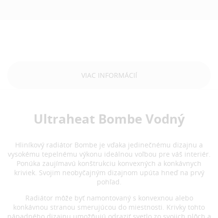
VIAC INFORMÁCIÍ
Ultraheat Bombe Vodný
Hliníkový radiátor Bombe je vďaka jedinečnému dizajnu a
vysokému tepelnému výkonu ideálnou voľbou pre váš interiér.
Ponúka zaujímavú konštrukciu konvexných a konkávnych
kriviek. Svojim neobyčajným dizajnom upúta hneď na prvý
pohľad.
Radiátor môže byť namontovaný s konvexnou alebo
konkávnou stranou smerujúcou do miestnosti. Krivky tohto
nápadného dizajnu umožňujú odraziť svetlo zo svojich plôch a