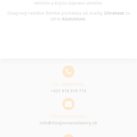
ventilov a kryciu súpravu ventilov.
Dizajnový radiátor Bombe pochádza od značky
Ultraheat
zo
série
Aluminium
.
Tel. objednávky
+421 918 919 713
Odborná poradňa
info@dizajnoveradiatory.sk