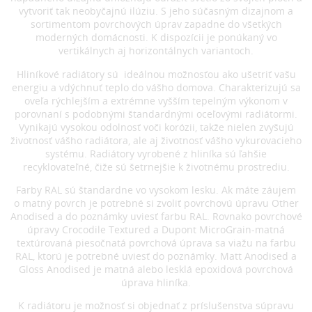
vytvoriť tak neobyčajnú ilúziu. S jeho súčasným dizajnom a
sortimentom povrchových úprav zapadne do všetkých
moderných domácnosti. K dispozícii je ponúkaný vo
vertikálnych aj horizontálnych variantoch.
Hliníkové radiátory sú ideálnou možnosťou ako ušetriť vašu
energiu a vdýchnuť teplo do vášho domova. Charakterizujú sa
oveľa rýchlejším a extrémne vyšším tepelným výkonom v
porovnaní s podobnými štandardnými oceľovými radiátormi.
Vynikajú vysokou odolnosť voči korózii, takže nielen zvyšujú
životnosť vášho radiátora, ale aj životnosť vášho vykurovacieho
systému. Radiátory vyrobené z hliníka sú ľahšie
recyklovateľné, čiže sú šetrnejšie k životnému prostrediu.
Farby RAL sú štandardne vo vysokom lesku. Ak máte záujem
o matný povrch je potrebné si zvoliť povrchovú úpravu Other
Anodised a do poznámky uviesť farbu RAL. Rovnako povrchové
úpravy Crocodile Textured a Dupont MicroGrain-matná
textúrovaná piesočnatá povrchová úprava sa viažu na farbu
RAL, ktorú je potrebné uviesť do poznámky. Matt Anodised a
Gloss Anodised je matná alebo lesklá epoxidová povrchová
úprava hliníka.
K radiátoru je možnosť si objednať z príslušenstva súpravu