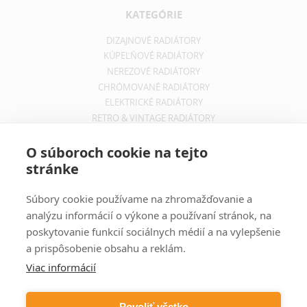
KATEGÓRIE
DIZAJNOVÉ RADIÁTORY
KÚPEĽŇOVÉ RADIÁTORY
NEREZOVÉ RADIÁTORY
CHRÓMOVANÉ RADIÁTORY
ELEKTRICKÉ RADIÁTORY
RETRO & VINTAGE RADIÁTORY
INFORMÁCIE
O súboroch cookie na tejto
stránke
OBCHODNÉ PODMIENKY
REKLAMAČNÝ PORIADOK
Súbory cookie používame na zhromažďovanie a
INFORMÁCIE O DOPRAVE
analýzu informácií o výkone a používaní stránok, na
OCHRANA SÚKROMIA
poskytovanie funkcií sociálnych médií a na vylepšenie
a prispôsobenie obsahu a reklám.
ODBER NOVINIEK
Viac informácií
Zadajte svoju e-mailovú adresu a budete vždy informovaný o
aktuálnych akciách, novinkách a zľavách z našej ponuky dizajnových
Povoliť všetko