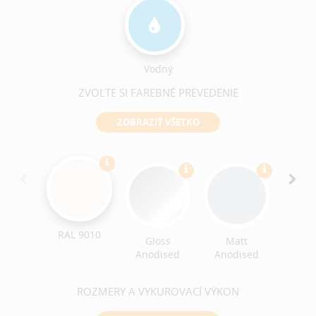
Vodný
ZVOĽTE SI FAREBNÉ PREVEDENIE
ZOBRAZIŤ VŠETKO
Croc
Text
RAL 9010
Gloss
Matt
Anodised
Anodised
ROZMERY A VYKUROVACÍ VÝKON