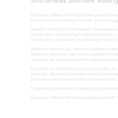
Hliníkový radiátor Bombe je vďaka jedinečnému
konvexných a konkávnych kriviek. Svojim neob
Radiátor môže byť namontovaný s konvexnou al
svojich plôch a vytvoriť tak neobyčajnú ilúzi
K dispozícii je ponúkaný vo vertikálnych aj hori
Hliníkové radiátory sú ideálnou možnosťou ako 
tepelným výkonom v porovnaní s podobnými štan
radiátora, ale aj životnosť vášho vykurovacieho 
Farby RAL sú štandardne vo vysokom lesku. Ak 
farbu RAL. Rovnako povrchové úpravy Crocodile
potrebné uviesť do poznámky. Matt Anodised a 
K radiátoru je možnosť si objednať z príslušenst
Dizajnový radiátor Bombe pochádza od značky