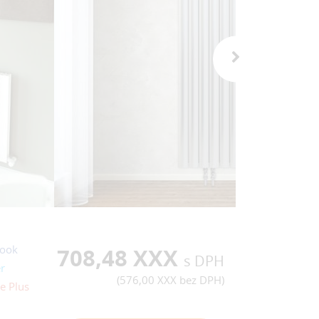
ook
708,48 XXX
s DPH
r
(
576,00 XXX
bez DPH)
e Plus