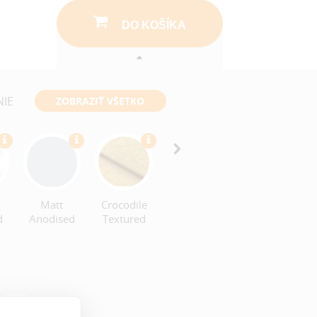
DO KOŠÍKA
NIE
ZOBRAZIŤ VŠETKO
Wood
Dupont
Effect
MicroGrain
Matt
Crocodile
d
Anodised
Textured