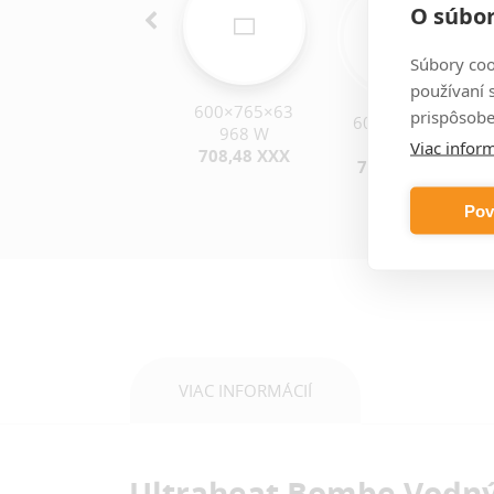
O súbor
Súbory coo
používaní 
600×765×63
prispôsobe
600×625×63
600×905×63
968 W
792 W
1144 W
Viac inform
708,48 XXX
650,67 XXX
765,06 XXX
Pov
VIAC INFORMÁCIÍ
Ultraheat Bombe Vodn