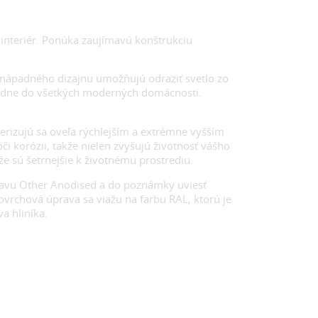
interiér. Ponúka zaujímavú konštrukciu
nápadného dizajnu umožňujú odraziť svetlo zo
padne do všetkých moderných domácnosti.
erizujú sa oveľa rýchlejším a extrémne vyšším
korózii, takže nielen zvyšujú životnosť vášho
že sú šetrnejšie k životnému prostrediu.
ravu Other Anodised a do poznámky uviesť
rchová úprava sa viažu na farbu RAL, ktorú je
a hliníka.