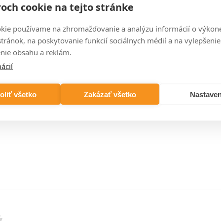
och cookie na tejto stránke
kie používame na zhromažďovanie a analýzu informácií o výkon
stránok, na poskytovanie funkcií sociálnych médií a na vylepšenie
AX
nie obsahu a reklám.
600×975×63
600×1045×63
600×1255×63
1232 W
1320 W
1584 W
ácií
821,64 XXX
880,68 XXX
1 054,11 XXX
oliť všetko
Zakázať všetko
Nastaven
ý