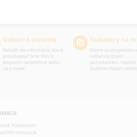
Odborná poradňa
Radiátory na m
Nenašli ste informácie, ktoré
Vieme sa prispôsobiť a
potrebujete? Sme Vám k
neštandardným
dispozícii na telefóne alebo
požiadavkám, napíšte
na e-maile.
budeme hľadať riešeni
RMÁCIE
DNÉ PODMIENKY
MAČNÝ PORIADOK