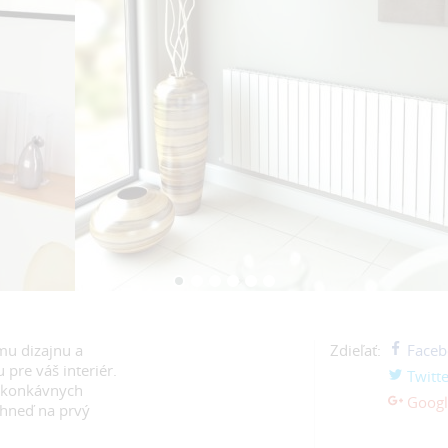
mu dizajnu a
Zdieľať:
Faceb
pre váš interiér.
Twitte
 konkávnych
Googl
 hneď na prvý