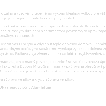
 dizajnu a vysokému tepelnému výkonu ideálnou voľbou pre váš 
yčajným dizajnom upúta hneď na prvý pohľad.
ebo konkávnou stranou smerujúcou do miestnosti. Krivky tohto 
u. S jeho súčasným dizajnom a sortimentom povrchových úprav za
zontálnych variantoch.
ušetriť vašu energiu a vdýchnuť teplo do vášho domova. Charakt
dardnými oceľovými radiátormi. Vynikajú vysokou odolnosť voči 
systému. Radiátory vyrobené z hliníka sú ľahšie recyklovateľné, či
máte záujem o matný povrch je potrebné si zvoliť povrchovú úp
 Textured a Dupont MicroGrain-matná textúrovaná piesočnatá pov
Gloss Anodised je matná alebo lesklá epoxidová povrchová úprav
va súpravu ventilov a kryciu súpravu ventilov.
Ultraheat
zo série
Aluminium
.