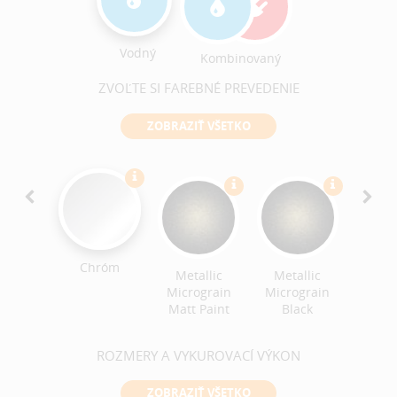
Vodný
Kombinovaný
ZVOĽTE SI FAREBNÉ PREVEDENIE
ZOBRAZIŤ VŠETKO
Chróm
Metallic
Metallic
 9016
RAL 
Micrograin
Micrograin
Matt Paint
Black
ROZMERY A VYKUROVACÍ VÝKON
ZOBRAZIŤ VŠETKO