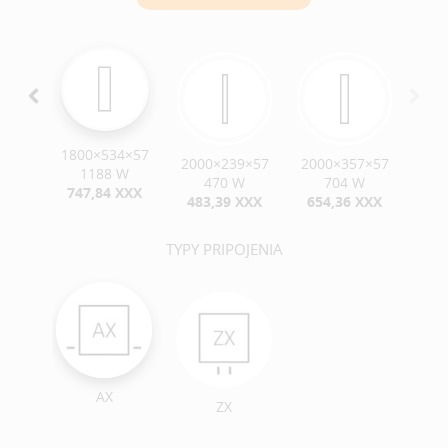
1800×534×57
7×57
2000×239×57
2000×357×57
1188 W
W
470 W
704 W
747,84 XXX
XXX
483,39 XXX
654,36 XXX
TYPY PRIPOJENIA
AX
ZX