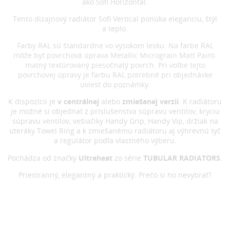
ako Sofi Horizontal.
Tento dizajnový radiátor Sofi Vertical ponúka eleganciu, štýl
a teplo.
Farby RAL sú štandardne vo vysokom lesku. Na farbe RAL
môže byť povrchová úprava Metallic Micrograin Matt Paint-
matný textúrovaný piesočnatý povrch. Pri voľbe tejto
povrchovej úpravy je farbu RAL potrebné pri objednávke
uviesť do poznámky.
K dispozícii je
v centrálnej
alebo
zmiešanej verzii
. K radiátoru
je možné si objednať z príslušenstva súpravu ventilov, kryciu
súpravu ventilov, vešiačiky Handy Grip, Handy Vip, držiak na
uteráky Towel Ring a k zmiešanému radiátoru aj výhrevnú tyč
a regulátor podľa vlastného výberu.
Pochádza od značky
Ultraheat
zo série
TUBULAR RADIATORS
.
Priestranný, elegantný a praktický. Prečo si ho nevybrať?