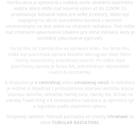
Konštrukcia je vytvorená z mäkkej ocele, skvelého tepelného
vodiča, ktorý môže mať tepelný výkon až do 2200W, čo
predstavuje dostatok tepla pre veľké priestory. Môže byť
napojený na okruh ústredného kúrenia s ventilmi
umiestnenými na dne alebo na stranách radiátora. Tiež môže
mať zmiešané vykurovanie (ideálne pre letné mesiace, kedy je
ústredné vykurovanie vypnuté).
Farby RAL sú štandardne vo vysokom lesku. Na farbe RAL
môže byť povrchová úprava Metallic Micrograin Matt Paint-
matný textúrovaný piesočnatý povrch. Pri voľbe tejto
povrchovej úpravy je farbu RAL potrebné pri objednávke
uviesť do poznámky.
K dispozícii je
v centrálnej
alebo
zmiešanej verzii
. K radiátoru
je možné si objednať z príslušenstva súpravu ventilov, kryciu
súpravu ventilov, vešiačiky Handy Grip, Handy Vip, držiak na
uteráky Towel Ring a k zmiešanému radiátoru aj výhrevnú tyč
a regulátor podľa vlastného výberu.
Dizajnový radiátor
Tilbrook pochádza od značky
Ultraheat
zo
série
TUBULAR RADIATORS
.