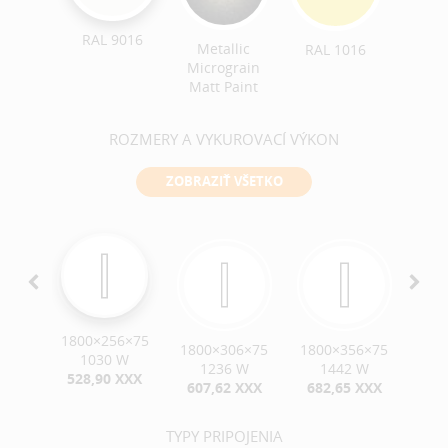
RAL 9016
Metallic
RAL 1016
RAL 
Micrograin
Matt Paint
ROZMERY A VYKUROVACÍ VÝKON
ZOBRAZIŤ VŠETKO
1800×256×75
6×75
1800×306×75
1800×356×75
180
1030 W
 W
1236 W
1442 W
1
528,90 XXX
XXX
607,62 XXX
682,65 XXX
69
TYPY PRIPOJENIA