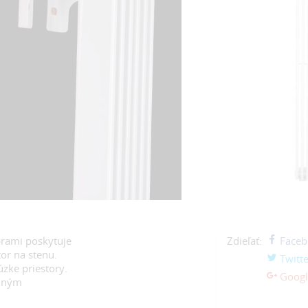
brami poskytuje
Zdieľať:
Faceb
or na stenu.
Twitte
úzke priestory.
Googl
edným