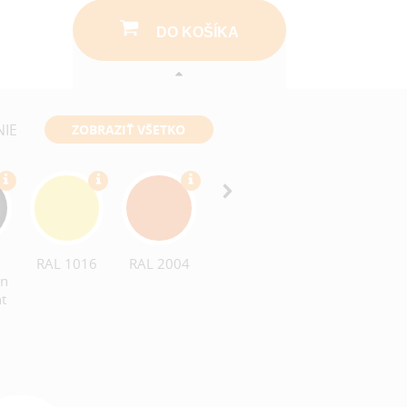
DO KOŠÍKA
NIE
ZOBRAZIŤ VŠETKO
RAL 1016
RAL 2004
RAL 3000
RAL 4006
in
nt