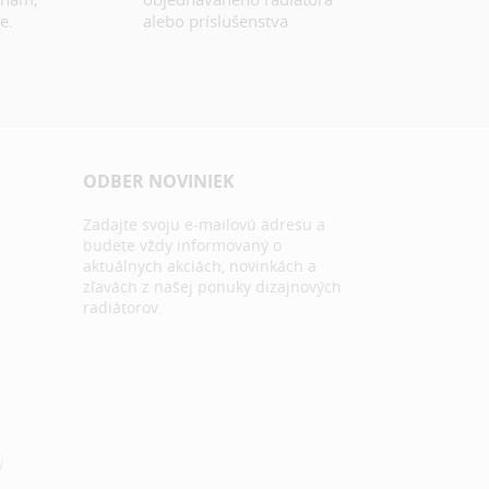
e.
alebo príslušenstva
ODBER NOVINIEK
Zadajte svoju e-mailovú adresu a
budete vždy informovaný o
aktuálnych akciách, novinkách a
zľavách z našej ponuky dizajnových
radiátorov.
N