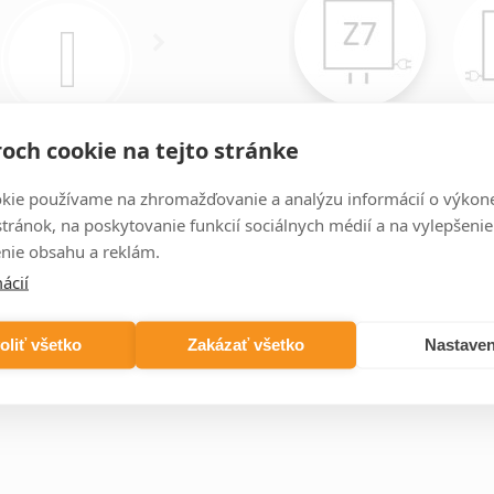
Z7
2000×506×75
och cookie na tejto stránke
2200 W
854,85 XXX
kie používame na zhromažďovanie a analýzu informácií o výkon
stránok, na poskytovanie funkcií sociálnych médií a na vylepšenie
nie obsahu a reklám.
ácií
oliť všetko
Zakázať všetko
Nastaven