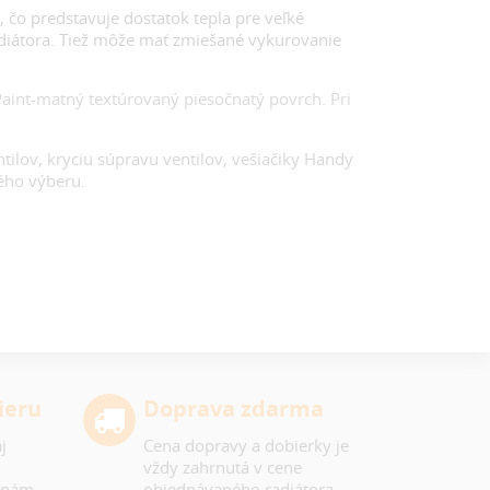
 čo predstavuje dostatok tepla pre veľké
adiátora. Tiež môže mať zmiešané vykurovanie
aint-matný textúrovaný piesočnatý povrch. Pri
ntilov, kryciu súpravu ventilov, vešiačiky Handy
ného výberu.
ieru
Doprava zdarma
j
Cena dopravy a dobierky je
vždy zahrnutá v cene
 nám,
objednávaného radiátora