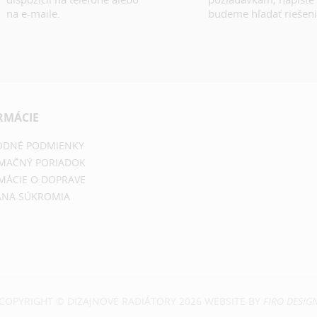
na e-maile.
budeme hľadať riešeni
RMÁCIE
DNÉ PODMIENKY
MAČNÝ PORIADOK
MÁCIE O DOPRAVE
NA SÚKROMIA
COPYRIGHT © DIZAJNOVÉ RADIÁTORY 2026 WEBSITE BY
FIRO DESIG