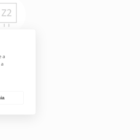
Z2
e a
 a
ia