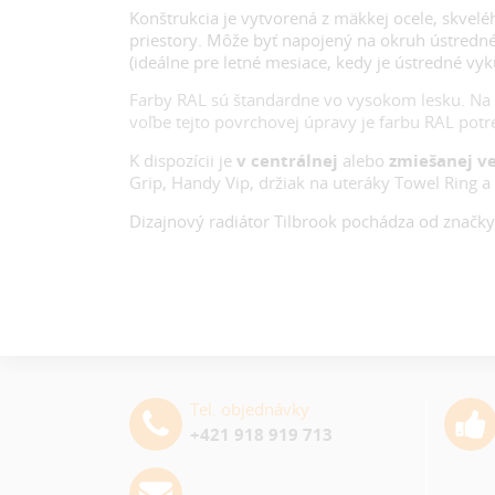
Konštrukcia je vytvorená z mäkkej ocele, skvel
priestory. Môže byť napojený na okruh ústredn
(ideálne pre letné mesiace, kedy je ústredné vy
Farby RAL sú štandardne vo vysokom lesku. Na 
voľbe tejto povrchovej úpravy je farbu RAL pot
K dispozícii je
v centrálnej
alebo
zmiešanej ve
Grip, Handy Vip, držiak na uteráky Towel Ring a
Dizajnový radiátor
Tilbrook pochádza od značk
Tel. objednávky
+421 918 919 713