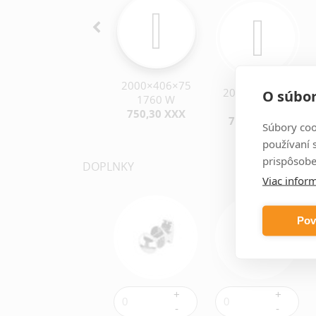
2000×406×75
2000×356×75
2000×456×75
O súbor
1760 W
1540 W
1980 W
750,30 XXX
726,93 XXX
772,44 XXX
Súbory coo
používaní 
prispôsobe
DOPLNKY
Viac inform
Pov