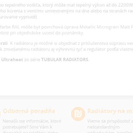
ého tepelného vodiča, ktorý môže mať tepelný výkon až do 2200W,
ého kúrenia s ventilmi umiestnenými na dne alebo na stranách r
kurovanie vypnuté).
farbe RAL môže byť povrchová úprava Metallic Micrograin Matt P
rebné pri objednávke uviesť do poznámky.
rzii
. K radiátoru je možné si objednať z príslušenstva súpravu ve
 k zmiešanému radiátoru aj výhrevnú tyč a regulátor podľa vlast
y
Ultraheat
zo série
TUBULAR RADIATORS
.
Odborná poradňa
Radiátory na m
Nenašli ste informácie, ktoré
Vieme sa prispôsobiť a
potrebujete? Sme Vám k
neštandardným
dispozícii na telefóne alebo
požiadavkám, napíšte