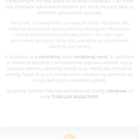
umiestnenými na dne alebo na stranách radiátora. Tiež môže
mať zmiešané vykurovanie (ideálne pre letné mesiace, kedy je
ústredné vykurovanie vypnuté).
Farby RAL sú štandardne vo vysokom lesku. Na farbe RAL
môže byť povrchová úprava Metallic Micrograin Matt Paint-
matný textúrovaný piesočnatý povrch. Pri voľbe tejto
povrchovej úpravy je farbu RAL potrebné pri objednávke
uviesť do poznámky.
K dispozícii je
v centrálnej
alebo
zmiešanej verzii
. K radiátoru
je možné si objednať z príslušenstva súpravu ventilov, kryciu
súpravu ventilov, vešiačiky Handy Grip, Handy Vip, držiak na
uteráky Towel Ring a k zmiešanému radiátoru aj výhrevnú tyč
a regulátor podľa vlastného výberu.
Dizajnový radiátor
Tilbrook pochádza od značky
Ultraheat
zo
série
TUBULAR RADIATORS
.