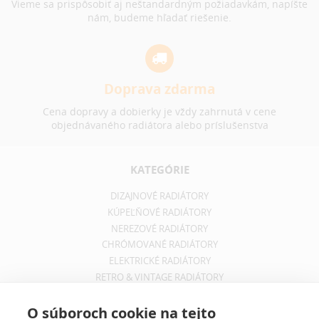
Vieme sa prispôsobiť aj neštandardným požiadavkám, napíšte
nám, budeme hľadať riešenie.
Doprava zdarma
Cena dopravy a dobierky je vždy zahrnutá v cene
objednávaného radiátora alebo príslušenstva
KATEGÓRIE
DIZAJNOVÉ RADIÁTORY
KÚPEĽŇOVÉ RADIÁTORY
NEREZOVÉ RADIÁTORY
CHRÓMOVANÉ RADIÁTORY
ELEKTRICKÉ RADIÁTORY
RETRO & VINTAGE RADIÁTORY
INFORMÁCIE
O súboroch cookie na tejto