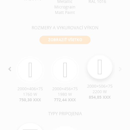
Metallic
RAL 1016
RAL 
Micrograin
Matt Paint
ROZMERY A VYKUROVACÍ VÝKON
ZOBRAZIŤ VŠETKO
2000×506×75
6×75
2000×406×75
2000×456×75
2200 W
 W
1760 W
1980 W
854,85 XXX
XXX
750,30 XXX
772,44 XXX
TYPY PRIPOJENIA