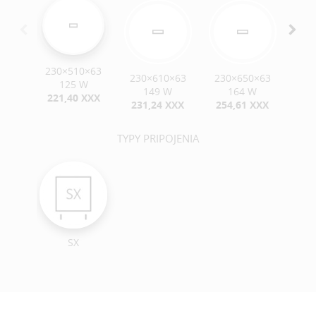
230×510×63
230×610×63
230×650×63
230
125 W
149 W
164 W
221,40 XXX
231,24 XXX
254,61 XXX
26
TYPY PRIPOJENIA
SX