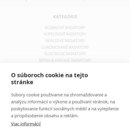
KATEGÓRIE
DIZAJNOVÉ RADIÁTORY
KÚPEĽŇOVÉ RADIÁTORY
NEREZOVÉ RADIÁTORY
CHRÓMOVANÉ RADIÁTORY
ELEKTRICKÉ RADIÁTORY
RETRO & VINTAGE RADIÁTORY
INFORMÁCIE
O súboroch cookie na tejto
stránke
OBCHODNÉ PODMIENKY
REKLAMAČNÝ PORIADOK
Súbory cookie používame na zhromažďovanie a
INFORMÁCIE O DOPRAVE
analýzu informácií o výkone a používaní stránok, na
OCHRANA SÚKROMIA
poskytovanie funkcií sociálnych médií a na vylepšenie
a prispôsobenie obsahu a reklám.
ODBER NOVINIEK
Viac informácií