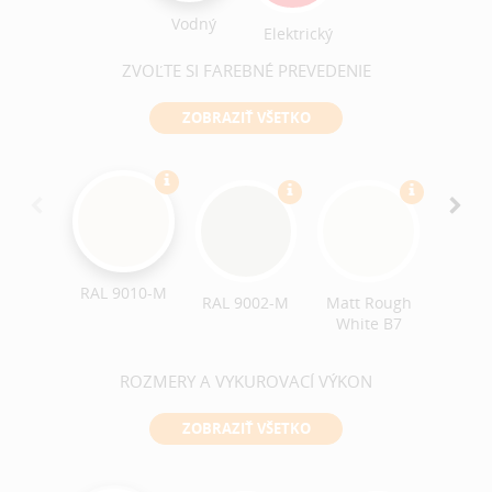
Vodný
Elektrický
ZVOĽTE SI FAREBNÉ PREVEDENIE
ZOBRAZIŤ VŠETKO
RAL 9010-M
RAL 9002-M
Matt Rough
Matt 
White B7
Blac
ROZMERY A VYKUROVACÍ VÝKON
ZOBRAZIŤ VŠETKO