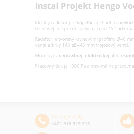
Instal Projekt Hengo V
Ideálny radiátor pre kúpeľňu aj chodbu
s vešia
stredovej línií pre dospelých aj deti. Vešiači
Radiátor je tvorený kruhovými profilmi Ø40 m
ventil a šírky 140 až 440 mm trojosový ventil.
Môže byť v
centrálnej
,
elektrickej
alebo
kom
Pracovný tlak je 1000 Pa a maximálna pracovná 
Tel. objednávky
+421 918 919 713