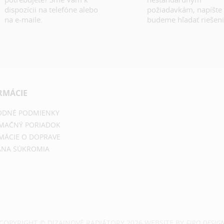
dispozícii na telefóne alebo
požiadavkám, napíšte
na e-maile.
budeme hľadať riešeni
RMÁCIE
DNÉ PODMIENKY
MAČNÝ PORIADOK
MÁCIE O DOPRAVE
NA SÚKROMIA
COPYRIGHT © DIZAJNOVÉ RADIÁTORY 2026 WEBSITE BY
FIRO DESIG