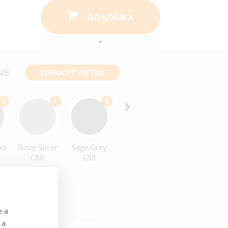
DO KOŠÍKA
NIE
ZOBRAZIŤ VŠETKO
Stone C89
Steel C90
no
Dove Silver
Sage Grey
C86
C88
e a
 a