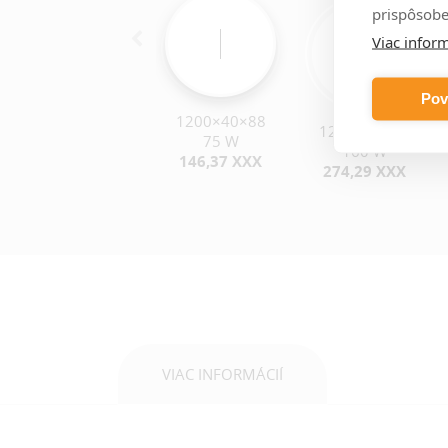
prispôsobe
Viac inform
Pov
1200×40×88
1200×90×88
75 W
160 W
146,37 XXX
274,29 XXX
VIAC INFORMÁCIÍ