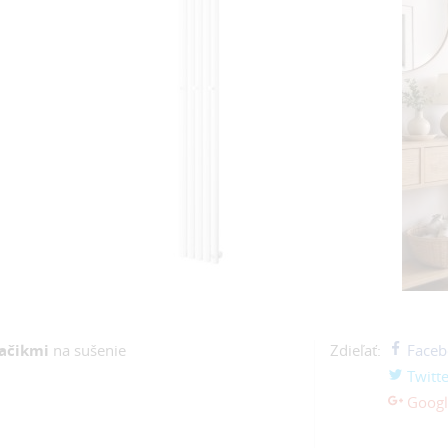
iačikmi
na sušenie
Zdieľať:
Faceb
Twitte
Googl