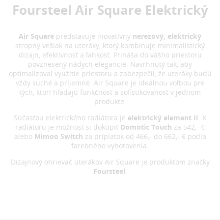
Foursteel Air Square Elektrický
Air Square
predstavuje inovatívny
nerezový,
elektrický
stropný vešiak na uteráky, ktorý kombinuje minimalistický
dizajn, efektívnosť a ľahkosť. Prináša do vášho priestoru
povznesený nádych elegancie. Navrhnutý tak, aby
optimalizoval využitie priestoru a zabezpečil, že uteráky budú
vždy suché a príjemné. Air Square je ideálnou voľbou pre
tých, ktorí hľadajú funkčnosť a sofistikovanosť v jednom
produkte.
Súčasťou elektrického radiátora je
elektrický element II
. K
radiátoru je možnosť si dokúpiť
Domotic Touch
za 542,- €
alebo
Mimoo Switch
za príplatok od 466,- do 662,- € podľa
farebného vyhotovenia.
Dizajnový ohrievač uterákov Air Square je produktom značky
Foursteel
.