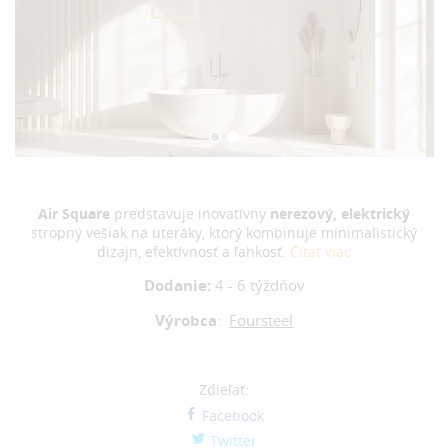
Air Square
predstavuje inovatívny
nerezový,
elektrický
stropný vešiak na uteráky, ktorý kombinuje minimalistický
dizajn, efektívnosť a ľahkosť.
Čítať viac
Dodanie:
4 - 6 týždňov
Výrobca
:
Foursteel
Zdieľať:
Facebook
Twitter