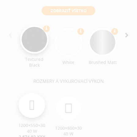
ZOBRAZIŤ VŠETKO
Poli
Textured
Brushed Matt
White
Black
ROZMERY A VYKUROVACÍ VÝKON
1200×550×30
1200×800×30
40 W
40 W
2 674,02 XXX