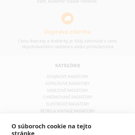
nám, budeme hľadať riešenie.
Doprava zdarma
Cena dopravy a dobierky je vždy zahrnutá v cene
objednávaného radiátora alebo príslušenstva
KATEGÓRIE
DIZAJNOVÉ RADIÁTORY
KÚPEĽŇOVÉ RADIÁTORY
NEREZOVÉ RADIÁTORY
CHRÓMOVANÉ RADIÁTORY
ELEKTRICKÉ RADIÁTORY
RETRO & VINTAGE RADIÁTORY
INFORMÁCIE
O súboroch cookie na tejto
stránke
OBCHODNÉ PODMIENKY