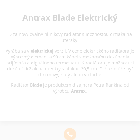
Antrax Blade Elektrický
Dizajnový oválný hliníkový radiátor s možnosťou držiaka na
uteráky.
Vyrába sa v
elektrickej
verzii. V cene elektrického radiátora je
výhrevný element a 90 cm kábel s možnosťou dokúpenia
prijímača a digitálneho termostatu. K radiátoru je možnosť si
dokúpiť držiak na uteráky s hĺbkou 20,5 cm. Držiak môže byť
chrómový, zlatý alebo vo farbe.
Radiátor
Blade
je produktom dizajnéra Petra Rankina od
výrobcu
Antrax
.