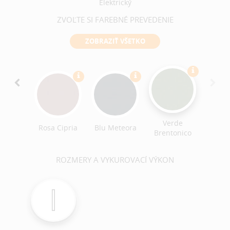
Elektrický
ZVOĽTE SI FAREBNÉ PREVEDENIE
ZOBRAZIŤ VŠETKO
cione
tico
Verde
Rosa Cipria
Blu Meteora
Brentonico
ROZMERY A VYKUROVACÍ VÝKON