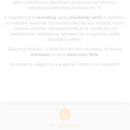
ktoré potrebujete. Maximálna pracovná teplota tohto
radiátora Chelmsford Arched je 95 °C.
K dispozícii je
v centrálnej
alebo
zmiešanej verzii
. K radiátoru
je možné si objednať z príslušenstva súpravu ventilov, kryciu
súpravu ventilov, vešiačiky Handy Grip, Handy Vip a k
zmiešanému radiátoru aj výhrevnú tyč a regulátor podľa
vlastného výberu.
Dizajnový radiátor Chelmsford Arched pochádza od značky
Ultraheat
zo série
Bathroom Rails
.
Priestranný, elegantný a praktický. Prečo si ho nevybrať?
Tel. objednávky