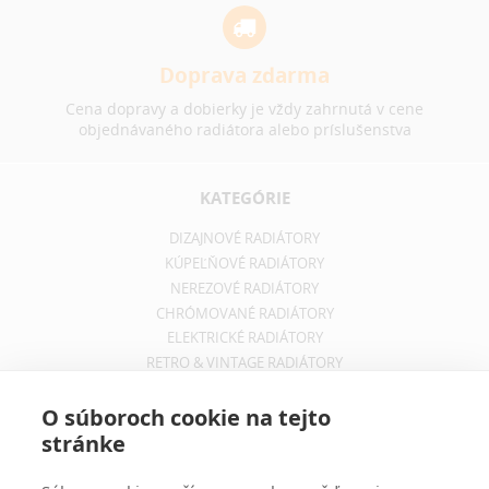
Doprava zdarma
Cena dopravy a dobierky je vždy zahrnutá v cene
objednávaného radiátora alebo príslušenstva
KATEGÓRIE
DIZAJNOVÉ RADIÁTORY
KÚPEĽŇOVÉ RADIÁTORY
NEREZOVÉ RADIÁTORY
CHRÓMOVANÉ RADIÁTORY
ELEKTRICKÉ RADIÁTORY
RETRO & VINTAGE RADIÁTORY
INFORMÁCIE
O súboroch cookie na tejto
stránke
OBCHODNÉ PODMIENKY
REKLAMAČNÝ PORIADOK