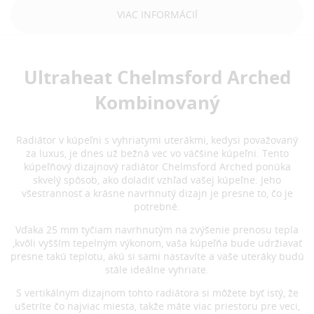
VIAC INFORMÁCIÍ
Ultraheat Chelmsford Arched
Kombinovaný
Radiátor v kúpeľni s vyhriatymi uterákmi, kedysi považovaný
za luxus, je dnes už bežná vec vo väčšine kúpeľni. Tento
kúpeľňový dizajnový radiátor Chelmsford Arched ponúka
skvelý spôsob, ako doladiť vzhľad vašej kúpeľne. Jeho
všestrannosť a krásne navrhnutý dizajn je presne to, čo je
potrebné.
Vďaka 25 mm tyčiam navrhnutým na zvýšenie prenosu tepla
,kvôli vyšším tepelným výkonom, vaša kúpeľňa bude udržiavať
presne takú teplotu, akú si sami nastavíte a vaše uteráky budú
stále ideálne vyhriate.
S vertikálnym dizajnom tohto radiátora si môžete byť istý, že
ušetríte čo najviac miesta, takže máte viac priestoru pre veci,