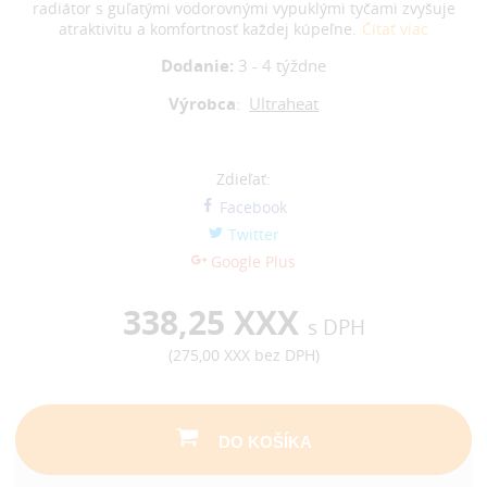
radiátor s guľatými vodorovnými vypuklými tyčami zvyšuje
atraktivitu a komfortnosť každej kúpeľne.
Čítať viac
Dodanie:
3 - 4 týždne
Výrobca
:
Ultraheat
Zdieľať:
Facebook
Twitter
Google Plus
338,25 XXX
s DPH
(
275,00 XXX
bez DPH)
DO KOŠÍKA