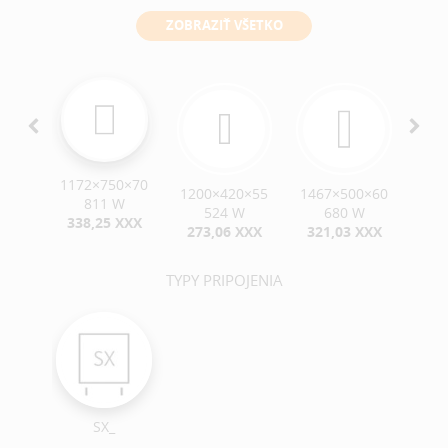
ZOBRAZIŤ VŠETKO
1172×750×70
0×65
1200×420×55
1467×500×60
146
811 W
W
524 W
680 W
338,25 XXX
XXX
273,06 XXX
321,03 XXX
33
TYPY PRIPOJENIA
SX_