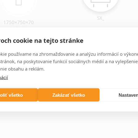
SX_
1750×750×70
1181 W
407,13 XXX
och cookie na tejto stránke
kie používame na zhromažďovanie a analýzu informácií o výkon
stránok, na poskytovanie funkcií sociálnych médií a na vylepšenie
nie obsahu a reklám.
ácií
oliť všetko
Zakázať všetko
Nastaven