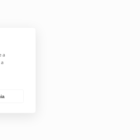
e a
 a
ia