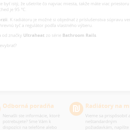
 byť istý, že ušetríte čo najviac miesta, takže máte viac priestor
hed je 95 °C.
rzii
. K radiátoru je možné si objednať z príslušenstva súpravu ve
hrevnú tyč a regulátor podľa vlastného výberu.
a od značky
Ultraheat
zo série
Bathroom Rails
.
nevybrať?
Odborná poradňa
Radiátory na m
Nenašli ste informácie, ktoré
Vieme sa prispôsobiť a
potrebujete? Sme Vám k
neštandardným
dispozícii na telefóne alebo
požiadavkám, napíšte