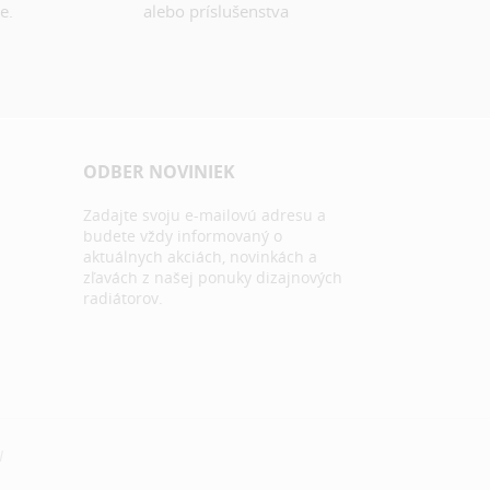
e.
alebo príslušenstva
ODBER NOVINIEK
Zadajte svoju e-mailovú adresu a
budete vždy informovaný o
aktuálnych akciách, novinkách a
zľavách z našej ponuky dizajnových
radiátorov.
N