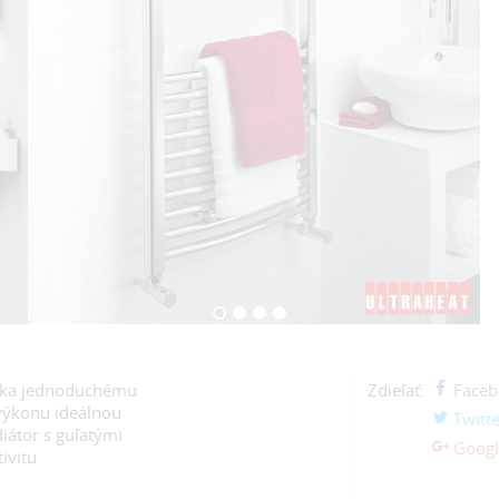
ďaka jednoduchému
Zdieľať:
Faceb
výkonu ideálnou
Twitte
iátor s guľatými
Googl
ivitu