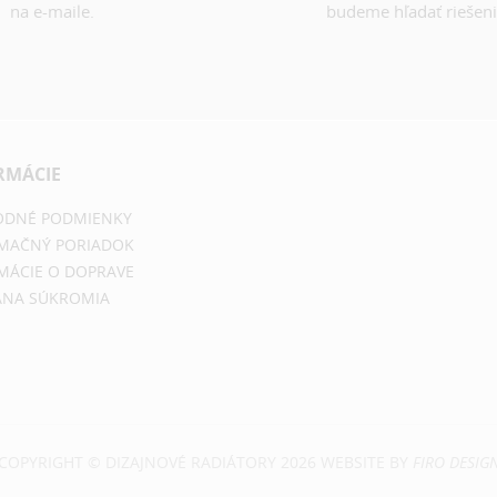
na e-maile.
budeme hľadať riešeni
RMÁCIE
DNÉ PODMIENKY
MAČNÝ PORIADOK
MÁCIE O DOPRAVE
NA SÚKROMIA
COPYRIGHT © DIZAJNOVÉ RADIÁTORY 2026 WEBSITE BY
FIRO DESIG