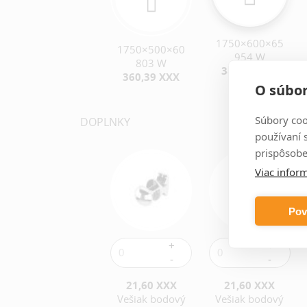
1750×600×65
1467×600×65
1750×500×60
954 W
810 W
803 W
387,45 XXX
330,87 XXX
360,39 XXX
O súbor
Súbory coo
DOPLNKY
používaní 
prispôsobe
Viac inform
Pov
21,60 XXX
21,60 XXX
Vešiak bodový
Vešiak bodový