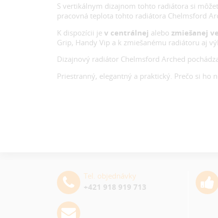
S vertikálnym dizajnom tohto radiátora si môžete
pracovná teplota tohto radiátora Chelmsford Arc
K dispozícii je
v centrálnej
alebo
zmiešanej ve
Grip, Handy Vip a k zmiešanému radiátoru aj vý
Dizajnový radiátor Chelmsford Arched pochádz
Priestranný, elegantný a praktický. Prečo si ho 
Tel. objednávky
+421 918 919 713