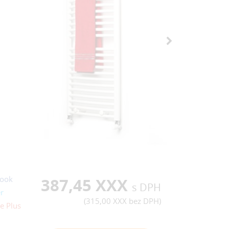
ook
387,45 XXX
s DPH
r
(
315,00 XXX
bez DPH)
e Plus