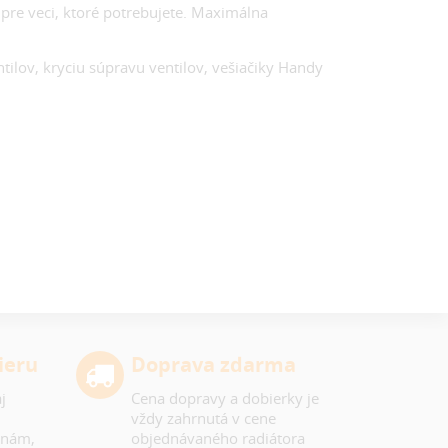
u pre veci, ktoré potrebujete. Maximálna
ntilov, kryciu súpravu ventilov, vešiačiky Handy
ieru
Doprava zdarma
j
Cena dopravy a dobierky je
vždy zahrnutá v cene
 nám,
objednávaného radiátora