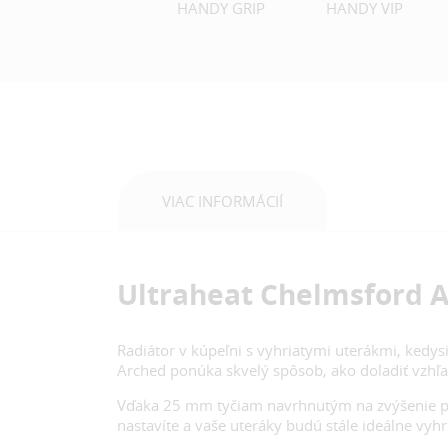
HANDY GRIP
HANDY VIP
VIAC INFORMÁCIÍ
Ultraheat Chelmsford 
Radiátor v kúpeľni s vyhriatymi uterákmi, kedys
Arched ponúka skvelý spôsob, ako doladiť vzhľad
Vďaka 25 mm tyčiam navrhnutým na zvýšenie pre
nastavíte a vaše uteráky budú stále ideálne vyhr