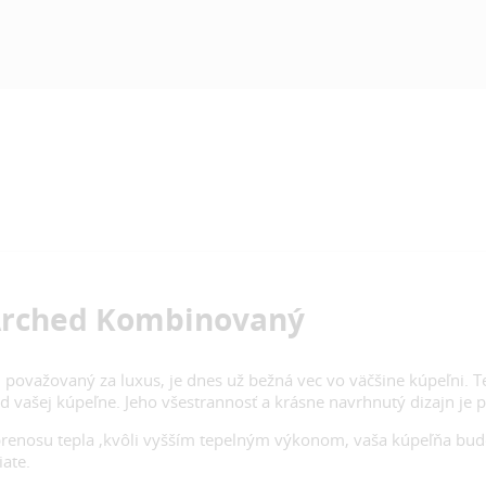
Arched Kombinovaný
i považovaný za luxus, je dnes už bežná vec vo väčšine kúpeľni. 
 vašej kúpeľne. Jeho všestrannosť a krásne navrhnutý dizajn je pr
nosu tepla ,kvôli vyšším tepelným výkonom, vaša kúpeľňa bude u
iate.