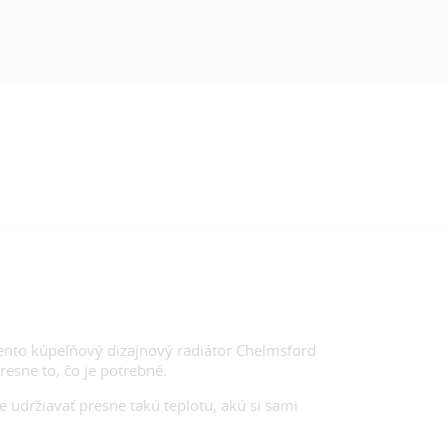
Tento kúpeľňový dizajnový radiátor Chelmsford
esne to, čo je potrebné.
držiavať presne takú teplotu, akú si sami