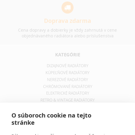
Doprava zdarma
Cena dopravy a dobierky je vždy zahrnutá v cene
objednávaného radiátora alebo príslušenstva
KATEGÓRIE
DIZAJNOVÉ RADIÁTORY
KÚPEĽŇOVÉ RADIÁTORY
NEREZOVÉ RADIÁTORY
CHRÓMOVANÉ RADIÁTORY
ELEKTRICKÉ RADIÁTORY
RETRO & VINTAGE RADIÁTORY
INFORMÁCIE
O súboroch cookie na tejto
stránke
OBCHODNÉ PODMIENKY
REKLAMAČNÝ PORIADOK