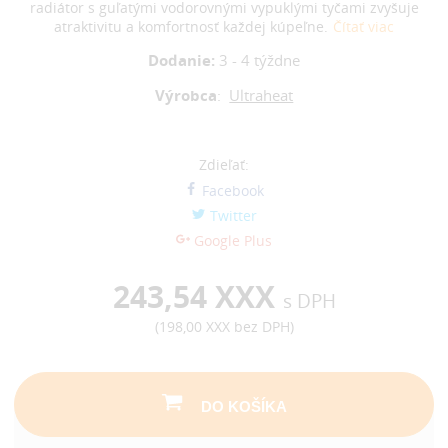
radiátor s guľatými vodorovnými vypuklými tyčami zvyšuje
atraktivitu a komfortnosť každej kúpeľne.
Čítať viac
Dodanie:
3 - 4 týždne
Výrobca
:
Ultraheat
Zdieľať:
Facebook
Twitter
Google Plus
243,54 XXX
s DPH
(
198,00 XXX
bez DPH)
DO KOŠÍKA