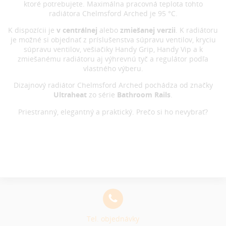
ktoré potrebujete. Maximálna pracovná teplota tohto
radiátora Chelmsford Arched je 95 °C.
K dispozícii je
v centrálnej
alebo
zmiešanej verzii
. K radiátoru
je možné si objednať z príslušenstva súpravu ventilov, kryciu
súpravu ventilov, vešiačiky Handy Grip, Handy Vip a k
zmiešanému radiátoru aj výhrevnú tyč a regulátor podľa
vlastného výberu.
Dizajnový radiátor Chelmsford Arched pochádza od značky
Ultraheat
zo série
Bathroom Rails
.
Priestranný, elegantný a praktický. Prečo si ho nevybrať?
Tel. objednávky