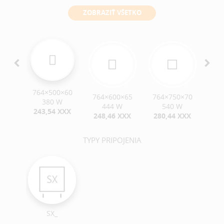
ZOBRAZIŤ VŠETKO
764×500×60
0×55
764×600×65
764×750×70
90
380 W
W
444 W
540 W
243,54 XXX
 XXX
248,46 XXX
280,44 XXX
24
TYPY PRIPOJENIA
SX_