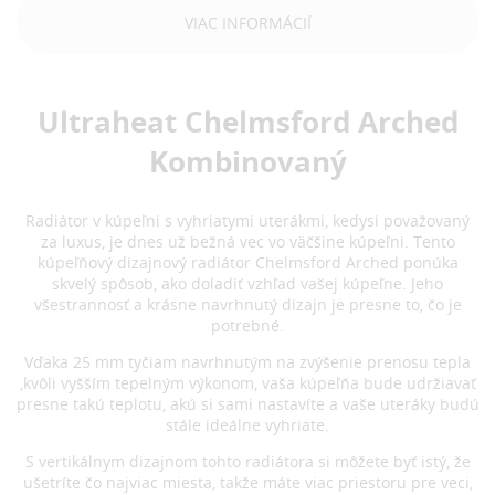
VIAC INFORMÁCIÍ
Ultraheat Chelmsford Arched
Kombinovaný
Radiátor v kúpeľni s vyhriatymi uterákmi, kedysi považovaný
za luxus, je dnes už bežná vec vo väčšine kúpeľni. Tento
kúpeľňový dizajnový radiátor Chelmsford Arched ponúka
skvelý spôsob, ako doladiť vzhľad vašej kúpeľne. Jeho
všestrannosť a krásne navrhnutý dizajn je presne to, čo je
potrebné.
Vďaka 25 mm tyčiam navrhnutým na zvýšenie prenosu tepla
,kvôli vyšším tepelným výkonom, vaša kúpeľňa bude udržiavať
presne takú teplotu, akú si sami nastavíte a vaše uteráky budú
stále ideálne vyhriate.
S vertikálnym dizajnom tohto radiátora si môžete byť istý, že
ušetríte čo najviac miesta, takže máte viac priestoru pre veci,