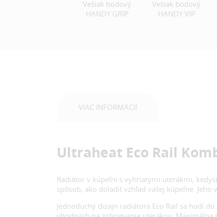
Vešiak bodový
Vešiak bodový
HANDY GRIP
HANDY VIP
VIAC INFORMÁCIÍ
Ultraheat Eco Rail Kom
Radiátor v kúpeľni s vyhriatymi uterákmi, kedys
spôsob, ako doladiť vzhľad vašej kúpeľne. Jeho v
Jednoduchý dizajn radiátora Eco Rail sa hodí 
vhodných na zohrievanie uterákov. Maximálna pr