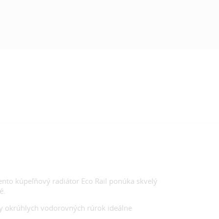
Tento kúpeľňový radiátor Eco Rail ponúka skvelý
é.
ny okrúhlych vodorovných rúrok ideálne