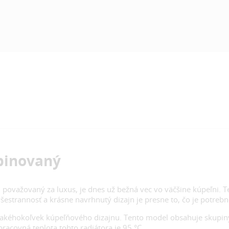
binovaný
i považovaný za luxus, je dnes už bežná vec vo väčšine kúpeľni. 
šestrannosť a krásne navrhnutý dizajn je presne to, čo je potrebn
do akéhokoľvek kúpeľňového dizajnu. Tento model obsahuje skupi
acovná teplota tohto radiátora je 95 °C.