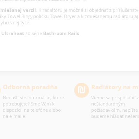
miešanej verzii
. K radiátoru je možné si objednať z príslušenstv
áky Towel Ring, poličku Towel Dryer a k zmiešanému radiátoru aj
výhrevnej tyče.
y
Ultraheat
zo série
Bathroom Rails
.
Odborná poradňa
Radiátory na m
Nenašli ste informácie, ktoré
Vieme sa prispôsobiť a
potrebujete? Sme Vám k
neštandardným
dispozícii na telefóne alebo
požiadavkám, napíšte
na e-maile.
budeme hľadať riešeni