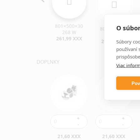
801×500×30
O súbor
801×400×30
801×600×30
268 W
215 W
320 W
261,99 XXX
249,69 XXX
290,28 XXX
Súbory coo
používaní 
prispôsobe
DOPLNKY
Viac inform
Pov
21,60 XXX
21,60 XXX