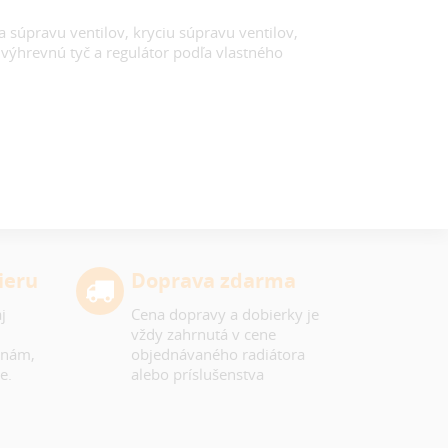
a súpravu ventilov, kryciu súpravu ventilov,
 výhrevnú tyč a regulátor podľa vlastného
ieru
Doprava zdarma
j
Cena dopravy a dobierky je
vždy zahrnutá v cene
 nám,
objednávaného radiátora
e.
alebo príslušenstva