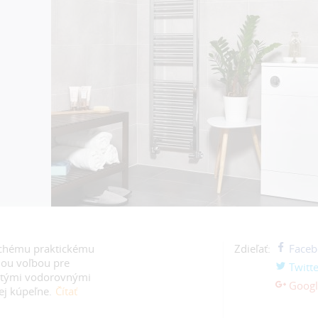
duchému praktickému
Zdieľať:
Faceb
nou voľbou pre
Twitte
ľatými vodorovnými
Googl
ej kúpeľne.
Čítať