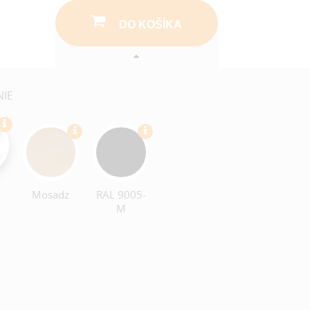
DO KOŠÍKA
NIE
Mosadz
RAL 9005-
M