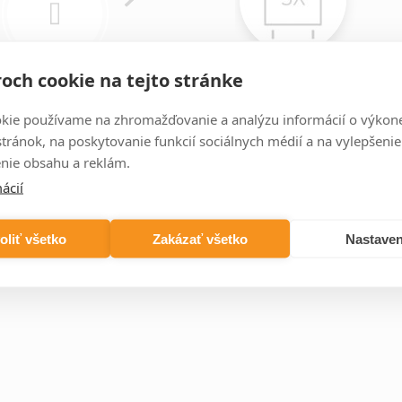
SX_
och cookie na tejto stránke
950×400×30
950×500×30
950×600×30
248 W
310 W
370 W
273,06 XXX
297,66 XXX
313,65 XXX
kie používame na zhromažďovanie a analýzu informácií o výkon
stránok, na poskytovanie funkcií sociálnych médií a na vylepšenie
nie obsahu a reklám.
ácií
oliť všetko
Zakázať všetko
Nastaven