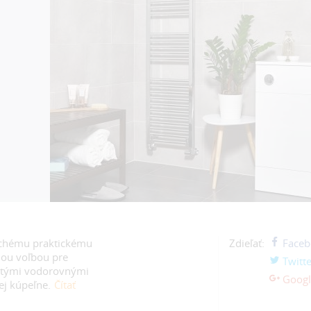
duchému praktickému
Zdieľať:
Faceb
nou voľbou pre
Twitte
ľatými vodorovnými
Googl
ej kúpeľne.
Čítať