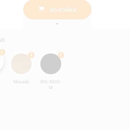
DO KOŠÍKA
NIE
Mosadz
RAL 9005-
M