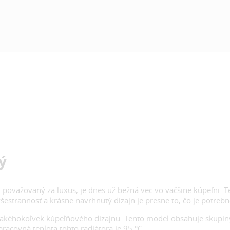
ý
i považovaný za luxus, je dnes už bežná vec vo väčšine kúpeľni. 
šestrannosť a krásne navrhnutý dizajn je presne to, čo je potrebn
do akéhokoľvek kúpeľňového dizajnu. Tento model obsahuje skupi
acovná teplota tohto radiátora je 95 °C.