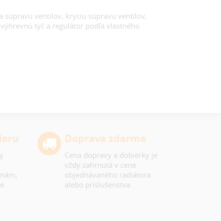
a súpravu ventilov, kryciu súpravu ventilov,
 výhrevnú tyč a regulátor podľa vlastného
ieru
Doprava zdarma
j
Cena dopravy a dobierky je
vždy zahrnutá v cene
 nám,
objednávaného radiátora
e.
alebo príslušenstva