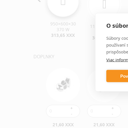
950×600×30
O súbor
950×500×30
1175×400×30
370 W
310 W
248 W
313,65 XXX
297,66 XXX
301,35 XXX
Súbory coo
používaní 
prispôsobe
DOPLNKY
Viac inform
Pov
21,60 XXX
21,60 XXX