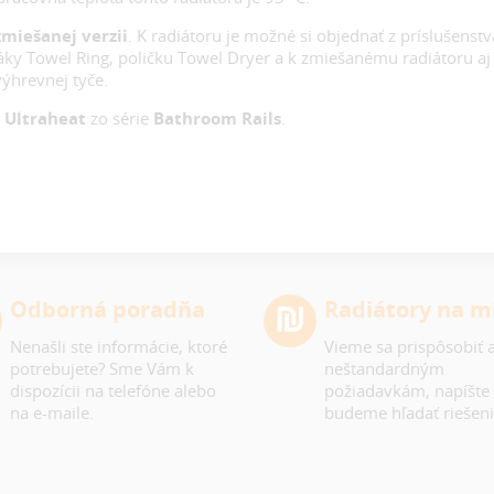
miešanej verzii
. K radiátoru je možné si objednať z príslušenstv
áky Towel Ring, poličku Towel Dryer a k zmiešanému radiátoru aj
výhrevnej tyče.
y
Ultraheat
zo série
Bathroom Rails
.
Odborná poradňa
Radiátory na m
Nenašli ste informácie, ktoré
Vieme sa prispôsobiť a
potrebujete? Sme Vám k
neštandardným
dispozícii na telefóne alebo
požiadavkám, napíšte
na e-maile.
budeme hľadať riešeni