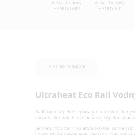
Vešiak bodový
Vešiak bodový
HANDY GRIP
HANDY VIP
VIAC INFORMÁCIÍ
Ultraheat Eco Rail Vodn
Radiátor v kúpeľni s vyhriatymi uterákmi, kedys
spôsob, ako doladiť vzhľad vašej kúpeľne. Jeho v
Jednoduchý dizajn radiátora Eco Rail sa hodí 
vhodných na zohrievanie uterákov. Maximálna pr