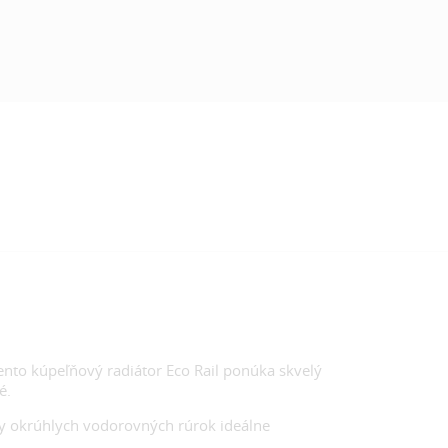
Tento kúpeľňový radiátor Eco Rail ponúka skvelý
é.
ny okrúhlych vodorovných rúrok ideálne