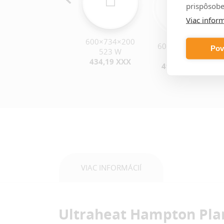
prispôsobe
Viac inform
600×734×200
500×734×200
600×734×200
Pov
523 W
672 W
768 W
434,19 XXX
469,86 XXX
499,38 XXX
VIAC INFORMÁCIÍ
Ultraheat Hampton Pla