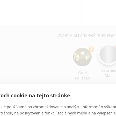
ZVOĽTE SI FAREBNÉ PREVEDE
Brushe
Gold
Matt
Polished
TYPY PRIPOJENIA
RAZIŤ VŠETKO
och cookie na tejto stránke
kie používame na zhromažďovanie a analýzu informácií o výkon
stránok, na poskytovanie funkcií sociálnych médií a na vylepšenie