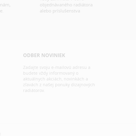
 nám,
objednávaného radiátora
e.
alebo príslušenstva
ODBER NOVINIEK
Zadajte svoju e-mailovú adresu a
budete vždy informovaný o
aktuálnych akciách, novinkách a
zľavách z našej ponuky dizajnových
radiátorov.
N