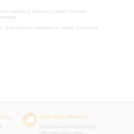
Tento kúpeľňový dizajnový radiátor ponúka
potrebné.
že je súčasťou radiátora, je taktiež vyhrievaný.
ieru
Doprava zdarma
j
Cena dopravy a dobierky je
vždy zahrnutá v cene