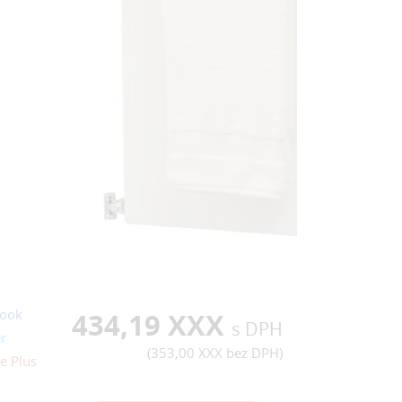
ook
434,19 XXX
s DPH
r
(
353,00 XXX
bez DPH)
e Plus