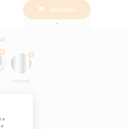
DO KOŠÍKA
NIE
d
Polished
e a
 a