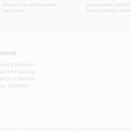
dispozícii na telefóne alebo
požiadavkám, napíšte
na e-maile.
budeme hľadať riešeni
RMÁCIE
DNÉ PODMIENKY
MAČNÝ PORIADOK
MÁCIE O DOPRAVE
NA SÚKROMIA
COPYRIGHT © DIZAJNOVÉ RADIÁTORY 2026 WEBSITE BY
FIRO DESIG