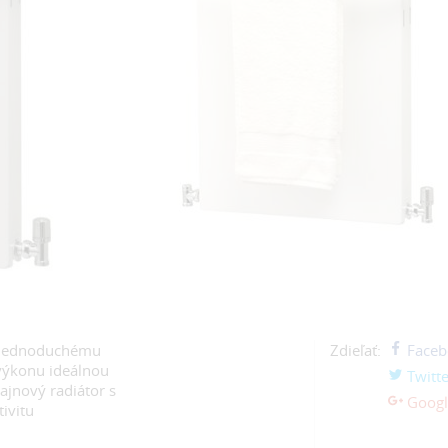
a jednoduchému
Zdieľať:
Faceb
výkonu ideálnou
Twitte
ajnový radiátor s
Googl
ivitu