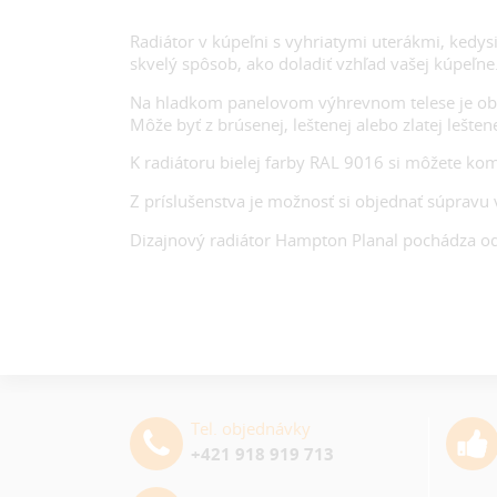
Radiátor v kúpeľni s vyhriatymi uterákmi, kedys
skvelý spôsob, ako doladiť vzhľad vašej kúpeľne.
Na hladkom panelovom výhrevnom telese je oblúko
Môže byť z brúsenej, leštenej alebo zlatej lešt
K radiátoru bielej farby RAL 9016 si môžete ko
Z príslušenstva je možnosť si objednať súpravu v
Dizajnový radiátor Hampton Planal pochádza o
Tel. objednávky
+421 918 919 713