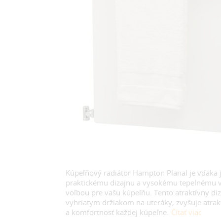
Kúpeľňový radiátor Hampton Planal je vďak
praktickému dizajnu a vysokému tepelnému 
voľbou pre vašu kúpeľňu. Tento atraktívny diz
vyhriatym držiakom na uteráky, zvyšuje atrakt
a komfortnosť každej kúpeľne.
Čítať viac