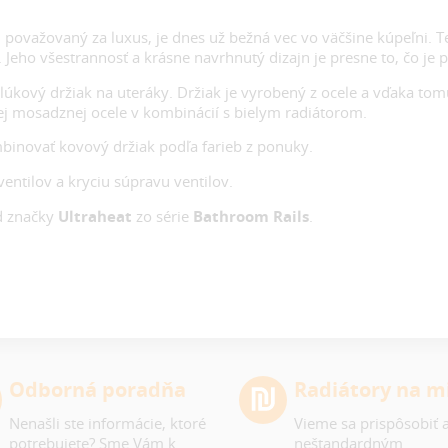
i považovaný za luxus, je dnes už bežná vec vo väčšine kúpeľni. 
 Jeho všestrannosť a krásne navrhnutý dizajn je presne to, čo je 
vý držiak na uteráky. Držiak je vyrobený z ocele a vďaka tomu, 
enej mosadznej ocele v kombinácií s bielym radiátorom.
mbinovať kovový držiak podľa farieb z ponuky.
entilov a kryciu súpravu ventilov.
d značky
Ultraheat
zo série
Bathroom Rails
.
Odborná poradňa
Radiátory na m
Nenašli ste informácie, ktoré
Vieme sa prispôsobiť a
potrebujete? Sme Vám k
neštandardným